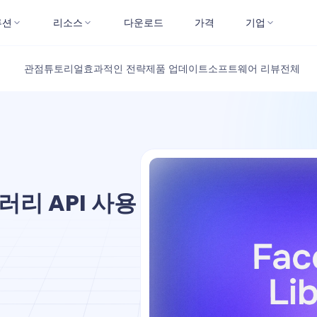
루션
리소스
다운로드
가격
기업
관점
튜토리얼
효과적인 전략
제품 업데이트
소프트웨어 리뷰
전체
리 API 사용