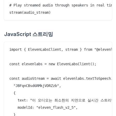
# Play streamed audio through speakers in real time

JavaScript 스트리밍
import { ElevenLabsClient, stream } from "@elevenlab
const elevenlabs = new ElevenLabsClient();

const audioStream = await elevenlabs.textToSpeech.st
  "JBFqnCBsd6RMkjVDRZzb",

  {

    text: "이 오디오는 최소한의 지연으로 실시간 스트리밍됩
    modelId: "eleven_flash_v2_5",

  }
