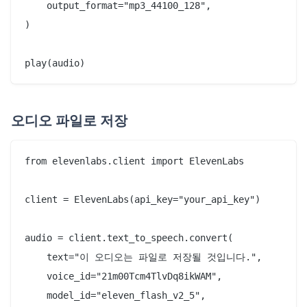
    output_format="mp3_44100_128",

)

오디오 파일로 저장
from elevenlabs.client import ElevenLabs

client = ElevenLabs(api_key="your_api_key")

audio = client.text_to_speech.convert(

    text="이 오디오는 파일로 저장될 것입니다.",

    voice_id="21m00Tcm4TlvDq8ikWAM",

    model_id="eleven_flash_v2_5",
