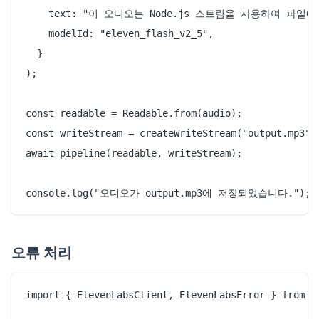
    text: "이 오디오는 Node.js 스트림을 사용하여 파일에
    modelId: "eleven_flash_v2_5",

  }

);

const readable = Readable.from(audio);

const writeStream = createWriteStream("output.mp3");
await pipeline(readable, writeStream);

오류 처리
import { ElevenLabsClient, ElevenLabsError } from "@