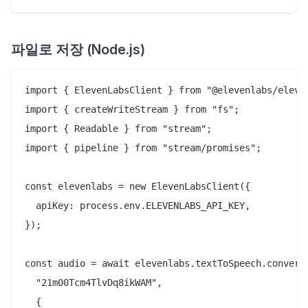
파일로 저장 (Node.js)
import { ElevenLabsClient } from "@elevenlabs/eleven
import { createWriteStream } from "fs";

import { Readable } from "stream";

import { pipeline } from "stream/promises";

const elevenlabs = new ElevenLabsClient({

  apiKey: process.env.ELEVENLABS_API_KEY,

});

const audio = await elevenlabs.textToSpeech.convert(
  "21m00Tcm4TlvDq8ikWAM",

  {
