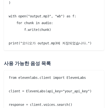
)

with open("output.mp3", "wb") as f:

    for chunk in audio:

        f.write(chunk)

사용 가능한 음성 목록
from elevenlabs.client import ElevenLabs

client = ElevenLabs(api_key="your_api_key")

response = client.voices.search()
