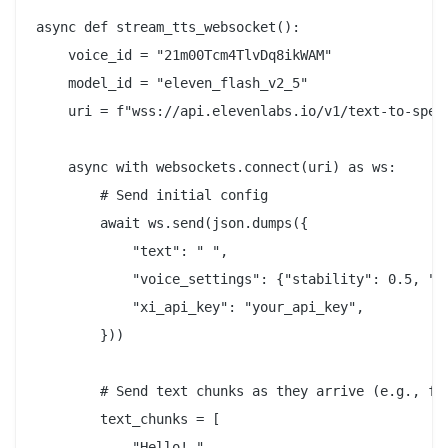
async def stream_tts_websocket():

    voice_id = "21m00Tcm4TlvDq8ikWAM"

    model_id = "eleven_flash_v2_5"

    uri = f"wss://api.elevenlabs.io/v1/text-to-speec
    async with websockets.connect(uri) as ws:

        # Send initial config

        await ws.send(json.dumps({

            "text": " ",

            "voice_settings": {"stability": 0.5, "si
            "xi_api_key": "your_api_key",

        }))

        # Send text chunks as they arrive (e.g., fro
        text_chunks = [

            "Hello! ",
