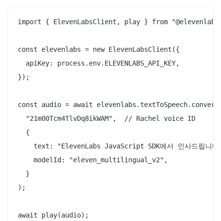
import { ElevenLabsClient, play } from "@elevenlabs/
const elevenlabs = new ElevenLabsClient({

  apiKey: process.env.ELEVENLABS_API_KEY,

});

const audio = await elevenlabs.textToSpeech.convert(
  "21m00Tcm4TlvDq8ikWAM",  // Rachel voice ID

  {

    text: "ElevenLabs JavaScript SDK에서 인사드립니다!
    modelId: "eleven_multilingual_v2",

  }

);
