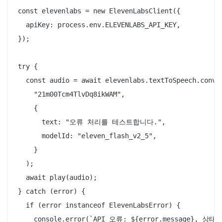
const elevenlabs = new ElevenLabsClient({

  apiKey: process.env.ELEVENLABS_API_KEY,

});

try {

  const audio = await elevenlabs.textToSpeech.conver
    "21m00Tcm4TlvDq8ikWAM",

    {

      text: "오류 처리를 테스트합니다.",

      modelId: "eleven_flash_v2_5",

    }

  );

  await play(audio);

} catch (error) {

  if (error instanceof ElevenLabsError) {

    console.error(`API 오류: ${error.message}, 상태: $