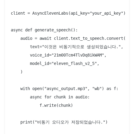
client = AsyncElevenLabs(api_key="your_api_key")

async def generate_speech():

    audio = await client.text_to_speech.convert(

        text="이것은 비동기적으로 생성되었습니다.",

        voice_id="21m00Tcm4TlvDq8ikWAM",

        model_id="eleven_flash_v2_5",

    )

    with open("async_output.mp3", "wb") as f:

        async for chunk in audio:

            f.write(chunk)

    print("비동기 오디오가 저장되었습니다.")
