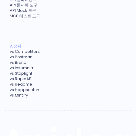
API 문서화 도구
API Mock 도구
MCP 테스트 도구
경쟁사
vs Competitors
vs Postman
vs Bruno
vs Insomnia
vs Stoplight
vs RapidAPI
vs Readme
vs Hoppscotch
vs Mintlify