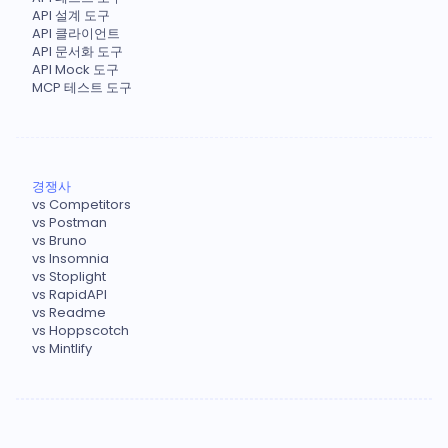
API 설계 도구
API 클라이언트
API 문서화 도구
API Mock 도구
MCP 테스트 도구
경쟁사
vs Competitors
vs Postman
vs Bruno
vs Insomnia
vs Stoplight
vs RapidAPI
vs Readme
vs Hoppscotch
vs Mintlify