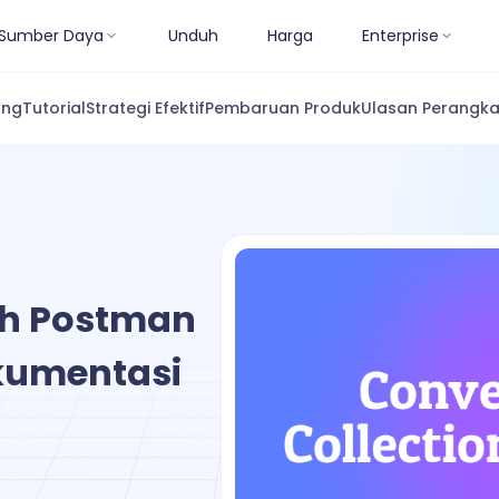
Sumber Daya
Unduh
Harga
Enterprise
ang
Tutorial
Strategi Efektif
Pembaruan Produk
Ulasan Perangka
h Postman
okumentasi