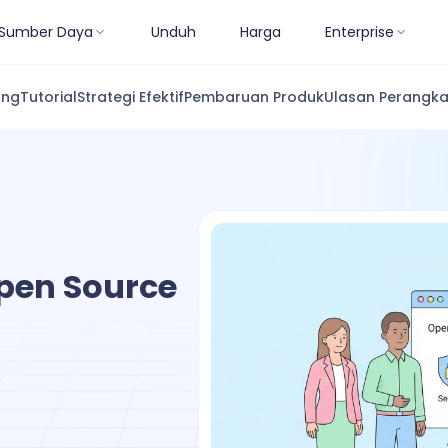
Sumber Daya
Unduh
Harga
Enterprise
ang
Tutorial
Strategi Efektif
Pembaruan Produk
Ulasan Perangka
pen Source