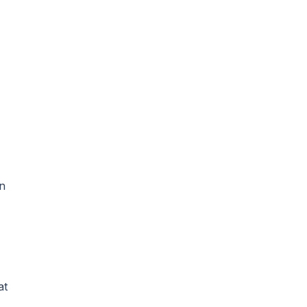
an
at