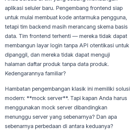
aplikasi seluler baru. Pengembang frontend siap
untuk mulai membuat kode antarmuka pengguna,
tetapi tim backend masih merancang skema basis
data. Tim frontend terhenti — mereka tidak dapat
membangun layar login tanpa API otentikasi untuk
dipanggil, dan mereka tidak dapat menguji
halaman daftar produk tanpa data produk.
Kedengarannya familiar?
Hambatan pengembangan klasik ini memiliki solusi
modern: **mock server**. Tapi kapan Anda harus
menggunakan mock server dibandingkan
menunggu server yang sebenarnya? Dan apa
sebenarnya perbedaan di antara keduanya?