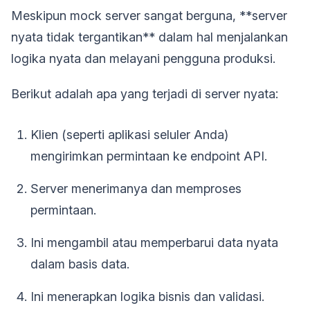
Meskipun mock server sangat berguna, **server
nyata tidak tergantikan** dalam hal menjalankan
logika nyata dan melayani pengguna produksi.
Berikut adalah apa yang terjadi di server nyata:
Klien (seperti aplikasi seluler Anda)
mengirimkan permintaan ke endpoint API.
Server menerimanya dan memproses
permintaan.
Ini mengambil atau memperbarui data nyata
dalam basis data.
Ini menerapkan logika bisnis dan validasi.