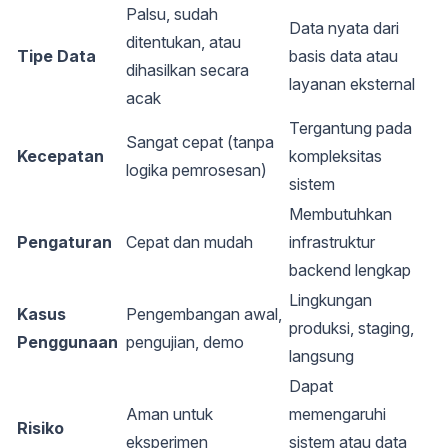
Palsu, sudah
Data nyata dari
ditentukan, atau
Tipe Data
basis data atau
dihasilkan secara
layanan eksternal
acak
Tergantung pada
Sangat cepat (tanpa
Kecepatan
kompleksitas
logika pemrosesan)
sistem
Membutuhkan
Pengaturan
Cepat dan mudah
infrastruktur
backend lengkap
Lingkungan
Kasus
Pengembangan awal,
produksi, staging,
Penggunaan
pengujian, demo
langsung
Dapat
Aman untuk
memengaruhi
Risiko
eksperimen
sistem atau data