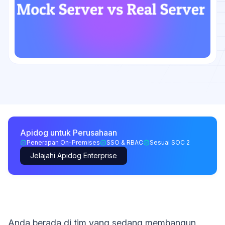
Apidog untuk Perusahaan
Penerapan On-Premises
SSO & RBAC
Sesuai SOC 2
Jelajahi Apidog Enterprise
Anda berada di tim yang sedang membangun