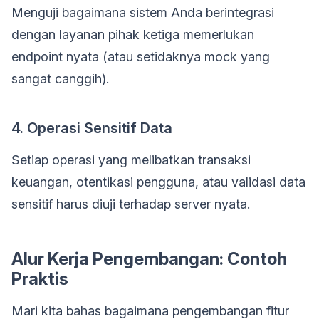
Menguji bagaimana sistem Anda berintegrasi
dengan layanan pihak ketiga memerlukan
endpoint nyata (atau setidaknya mock yang
sangat canggih).
4. Operasi Sensitif Data
Setiap operasi yang melibatkan transaksi
keuangan, otentikasi pengguna, atau validasi data
sensitif harus diuji terhadap server nyata.
Alur Kerja Pengembangan: Contoh
Praktis
Mari kita bahas bagaimana pengembangan fitur