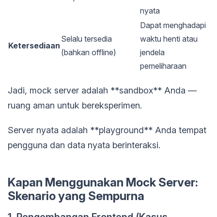
nyata
Dapat menghadapi
Selalu tersedia
waktu henti atau
Ketersediaan
(bahkan offline)
jendela
pemeliharaan
Jadi, mock server adalah **sandbox** Anda —
ruang aman untuk bereksperimen.
Server nyata adalah **playground** Anda tempat
pengguna dan data nyata berinteraksi.
Kapan Menggunakan Mock Server:
Skenario yang Sempurna