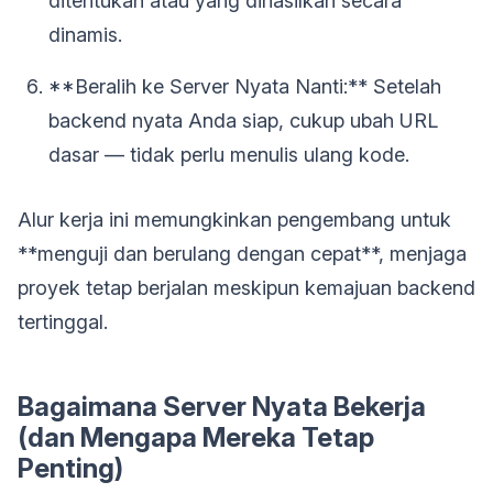
ditentukan atau yang dihasilkan secara
dinamis.
**Beralih ke Server Nyata Nanti:** Setelah
backend nyata Anda siap, cukup ubah URL
dasar — tidak perlu menulis ulang kode.
Alur kerja ini memungkinkan pengembang untuk
**menguji dan berulang dengan cepat**, menjaga
proyek tetap berjalan meskipun kemajuan backend
tertinggal.
Bagaimana Server Nyata Bekerja
(dan Mengapa Mereka Tetap
Penting)