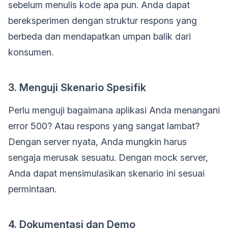
sebelum menulis kode apa pun. Anda dapat
bereksperimen dengan struktur respons yang
berbeda dan mendapatkan umpan balik dari
konsumen.
3. Menguji Skenario Spesifik
Perlu menguji bagaimana aplikasi Anda menangani
error 500? Atau respons yang sangat lambat?
Dengan server nyata, Anda mungkin harus
sengaja merusak sesuatu. Dengan mock server,
Anda dapat mensimulasikan skenario ini sesuai
permintaan.
4. Dokumentasi dan Demo