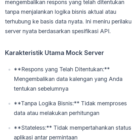
mengembalikan respons yang telah ditentukan
tanpa menjalankan logika bisnis aktual atau
terhubung ke basis data nyata. Ini meniru perilaku
server nyata berdasarkan spesifikasi API.
Karakteristik Utama Mock Server
**Respons yang Telah Ditentukan:**
Mengembalikan data kalengan yang Anda
tentukan sebelumnya
**Tanpa Logika Bisnis:** Tidak memproses
data atau melakukan perhitungan
**Stateless:** Tidak mempertahankan status
aplikasi antar permintaan