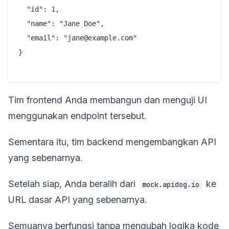
  "id": 1,

  "name": "Jane Doe",

  "email": "jane@example.com"

}

Tim frontend Anda membangun dan menguji UI
menggunakan endpoint tersebut.
Sementara itu, tim backend mengembangkan API
yang sebenarnya.
Setelah siap, Anda beralih dari
ke
mock.apidog.io
URL dasar API yang sebenarnya.
Semuanya berfungsi tanpa mengubah logika kode