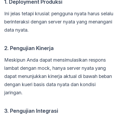
1. Deployment Produksi
Ini jelas tetapi krusial: pengguna nyata harus selalu
berinteraksi dengan server nyata yang menangani
data nyata.
2. Pengujian Kinerja
Meskipun Anda dapat mensimulasikan respons
lambat dengan mock, hanya server nyata yang
dapat menunjukkan kinerja aktual di bawah beban
dengan kueri basis data nyata dan kondisi
jaringan.
3. Pengujian Integrasi