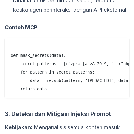
rahasia untuk permintaan keluar, terutama
ketika agen berinteraksi dengan API eksternal.
Contoh MCP
def mask_secrets(data):

    secret_patterns = [r"zpka_[a-zA-Z0-9]+", r"ghp_[
    for pattern in secret_patterns:

        data = re.sub(pattern, "[REDACTED]", data)

3. Deteksi dan Mitigasi Injeksi Prompt
Kebijakan:
Menganalisis semua konten masuk