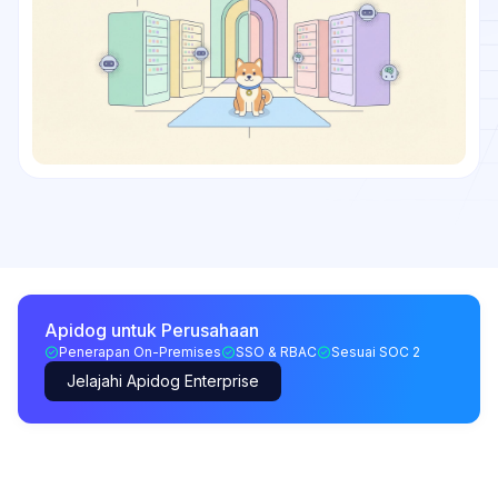
Apidog untuk Perusahaan
Penerapan On-Premises
SSO & RBAC
Sesuai SOC 2
Jelajahi Apidog Enterprise