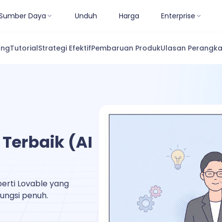
Sumber Daya
Unduh
Harga
Enterprise
ang
Tutorial
Strategi Efektif
Pembaruan Produk
Ulasan Perangka
 Terbaik (AI
perti Lovable yang
ungsi penuh.