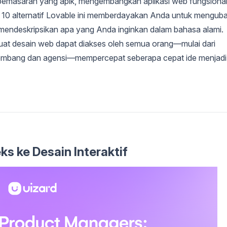
pemasaran yang apik, mengembangkan aplikasi web fungsional
, 10 alternatif Lovable ini memberdayakan Anda untuk mengub
mendeskripsikan apa yang Anda inginkan dalam bahasa alami.
uat desain web dapat diakses oleh semua orang—mulai dari
embang dan agensi—mempercepat seberapa cepat ide menjadi
ks ke Desain Interaktif