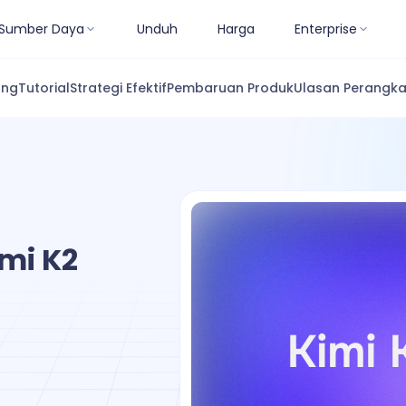
Sumber Daya
Unduh
Harga
Enterprise
ang
Tutorial
Strategi Efektif
Pembaruan Produk
Ulasan Perangka
mi K2