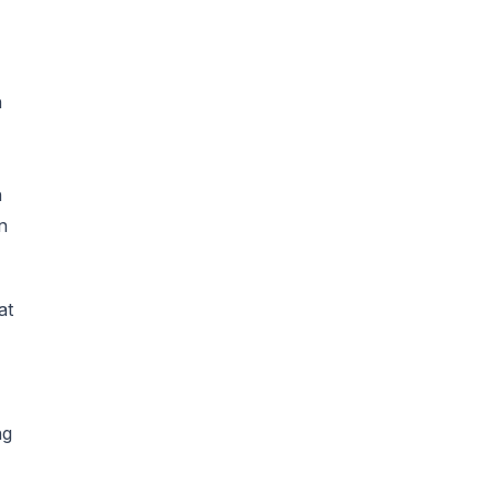
n
n
n
at
ng