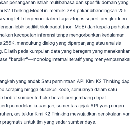
n penanganan istilah multibahasa dan spesifik domain yang
imi K2 Thinking.Model ini memiliki 384 pakar dibandingkan 256
 yang lebih terperinci dalam tugas-tugas seperti pengkodean
ngan lebih sedikit blok padat (non-MoE) dan kepala perhatia
imalkan kecepatan inferensi tanpa mengorbankan kedalaman.
s 256K, mendukung dialog yang diperpanjang atau analisis
g. Dilatih pada kumpulan data yang beragam yang menekanka
 fase "berpikir"—monolog internal iteratif yang menyempurnaka
-langkah yang andal: Satu permintaan API Kimi K2 Thinking dap
web scraping hingga eksekusi kode, semuanya dalam satu
a bobot sumber terbuka berarti pengembang dapat
rti pemodelan keuangan, sementara jejak API yang ringan
uruhan, arsitektur Kimi K2 Thinking mewujudkan penskalaan ya
an pragmatis untuk tim yang sadar sumber daya.