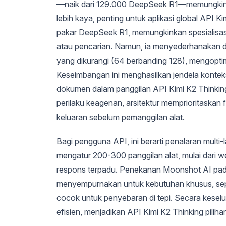
—naik dari 129.000 DeepSeek R1—memungkinka
lebih kaya, penting untuk aplikasi global API K
pakar DeepSeek R1, memungkinkan spesialisasi
atau pencarian. Namun, ia menyederhanakan de
yang dikurangi (64 berbanding 128), mengopt
Keseimbangan ini menghasilkan jendela kontek
dokumen dalam panggilan API Kimi K2 Thinkin
perilaku keagenan, arsitektur memprioritaskan
keluaran sebelum pemanggilan alat.
Bagi pengguna API, ini berarti penalaran multi
mengatur 200-300 panggilan alat, mulai dari 
respons terpadu. Penekanan Moonshot AI pad
menyempurnakan untuk kebutuhan khusus, sepe
cocok untuk penyebaran di tepi. Secara kesel
efisien, menjadikan API Kimi K2 Thinking pilih