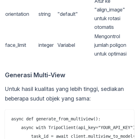
Atur ke
"align_image"
orientation
string
"default"
untuk rotasi
otomatis
Mengontrol
face_limit
integer
Variabel
jumlah poligon
untuk optimasi
Generasi Multi-View
Untuk hasil kualitas yang lebih tinggi, sediakan
beberapa sudut objek yang sama:
async def generate_from_multiview():

    async with TripoClient(api_key="YOUR_API_KEY") a
        task_id = await client.multiview_to_model(
