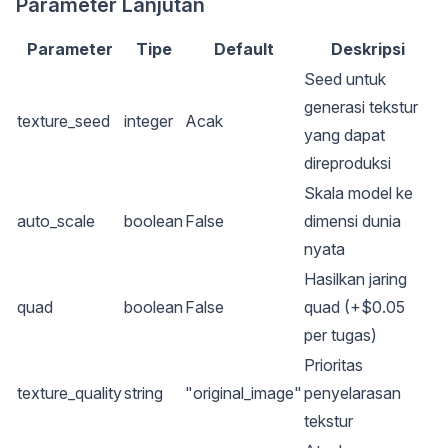
Parameter Lanjutan
Parameter
Tipe
Default
Deskripsi
Seed untuk
generasi tekstur
texture_seed
integer
Acak
yang dapat
direproduksi
Skala model ke
auto_scale
boolean
False
dimensi dunia
nyata
Hasilkan jaring
quad
boolean
False
quad (+$0.05
per tugas)
Prioritas
texture_quality
string
"original_image"
penyelarasan
tekstur