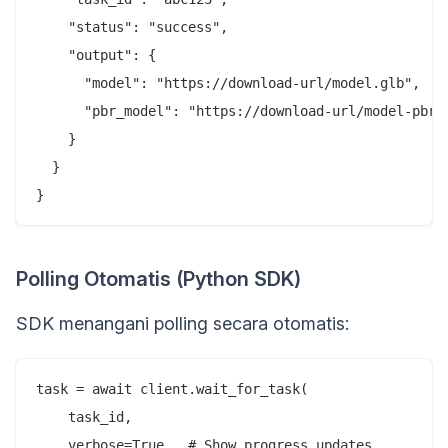
    "status": "success",

    "output": {

      "model": "https://download-url/model.glb",

      "pbr_model": "https://download-url/model-pbr.g
    }

  }

Polling Otomatis (Python SDK)
SDK menangani polling secara otomatis:
task = await client.wait_for_task(

    task_id,

    verbose=True,  # Show progress updates
