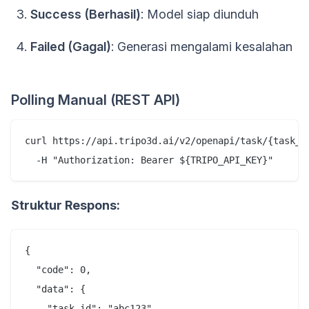
Success (Berhasil)
: Model siap diunduh
Failed (Gagal)
: Generasi mengalami kesalahan
Polling Manual (REST API)
curl https://api.tripo3d.ai/v2/openapi/task/{task_id
Struktur Respons:
{

  "code": 0,

  "data": {

    "task_id": "abc123",
