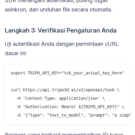
SDK menangani autentikasi, polling tugas
asinkron, dan unduhan file secara otomatis.
Langkah 3: Verifikasi Pengaturan Anda
Uji autentikasi Anda dengan permintaan cURL
dasar ini:
export TRIPO_API_KEY="tsk_your_actual_key_here"

curl https://api.tripo3d.ai/v2/openapi/task \

  -H 'Content-Type: application/json' \

  -H "Authorization: Bearer ${TRIPO_API_KEY}" \

Respons yang berhasil mengembalikan ID tugas,