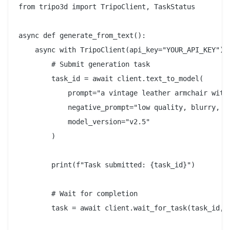
from tripo3d import TripoClient, TaskStatus

async def generate_from_text():

    async with TripoClient(api_key="YOUR_API_KEY") a
        # Submit generation task

        task_id = await client.text_to_model(

            prompt="a vintage leather armchair with 
            negative_prompt="low quality, blurry, di
            model_version="v2.5"

        )

        print(f"Task submitted: {task_id}")

        # Wait for completion

        task = await client.wait_for_task(task_id, v