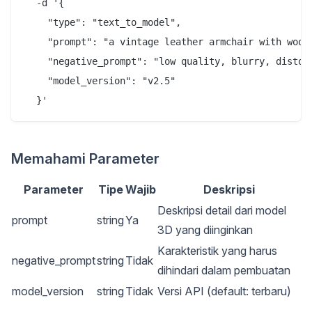
  -d '{

    "type": "text_to_model",

    "prompt": "a vintage leather armchair with woode
    "negative_prompt": "low quality, blurry, distort
    "model_version": "v2.5"

Memahami Parameter
Parameter
Tipe
Wajib
Deskripsi
Deskripsi detail dari model
prompt
string
Ya
3D yang diinginkan
Karakteristik yang harus
negative_prompt
string
Tidak
dihindari dalam pembuatan
model_version
string
Tidak
Versi API (default: terbaru)