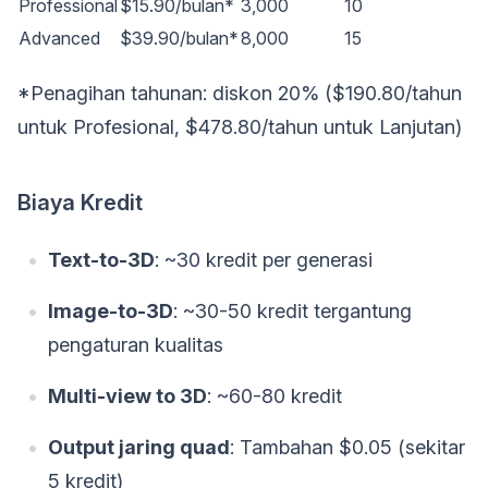
Professional
$15.90/bulan*
3,000
10
Advanced
$39.90/bulan*
8,000
15
*Penagihan tahunan: diskon 20% ($190.80/tahun
untuk Profesional, $478.80/tahun untuk Lanjutan)
Biaya Kredit
Text-to-3D
: ~30 kredit per generasi
Image-to-3D
: ~30-50 kredit tergantung
pengaturan kualitas
Multi-view to 3D
: ~60-80 kredit
Output jaring quad
: Tambahan $0.05 (sekitar
5 kredit)