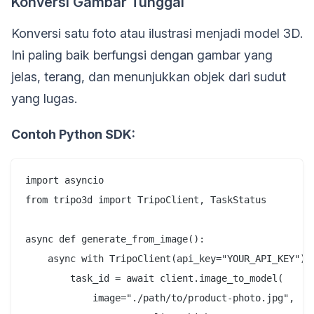
Konversi Gambar Tunggal
Konversi satu foto atau ilustrasi menjadi model 3D.
Ini paling baik berfungsi dengan gambar yang
jelas, terang, dan menunjukkan objek dari sudut
yang lugas.
Contoh Python SDK:
import asyncio

from tripo3d import TripoClient, TaskStatus

async def generate_from_image():

    async with TripoClient(api_key="YOUR_API_KEY") a
        task_id = await client.image_to_model(

            image="./path/to/product-photo.jpg",
