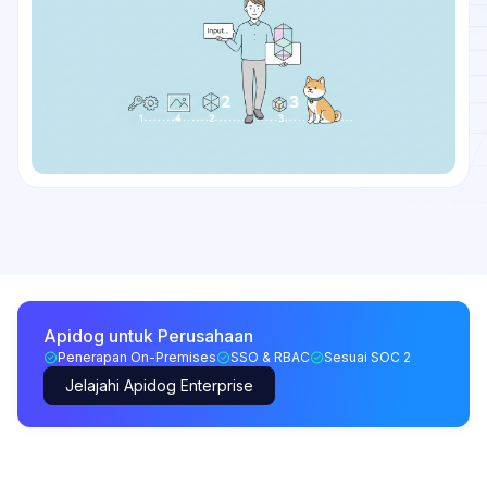
Apidog untuk Perusahaan
Penerapan On-Premises
SSO & RBAC
Sesuai SOC 2
Jelajahi Apidog Enterprise