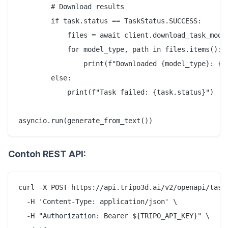
        # Download results

        if task.status == TaskStatus.SUCCESS:

            files = await client.download_task_model
            for model_type, path in files.items():

                print(f"Downloaded {model_type}: {pa
        else:

            print(f"Task failed: {task.status}")

Contoh REST API:
curl -X POST https://api.tripo3d.ai/v2/openapi/task 
  -H 'Content-Type: application/json' \

  -H "Authorization: Bearer ${TRIPO_API_KEY}" \
