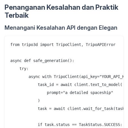
Penanganan Kesalahan dan Praktik
Terbaik
Menangani Kesalahan API dengan Elegan
from tripo3d import TripoClient, TripoAPIError

async def safe_generation():

    try:

        async with TripoClient(api_key="YOUR_API_KEY
            task_id = await client.text_to_model(

                prompt="a detailed spaceship"

            )

            task = await client.wait_for_task(task_i
            if task.status == TaskStatus.SUCCESS:
