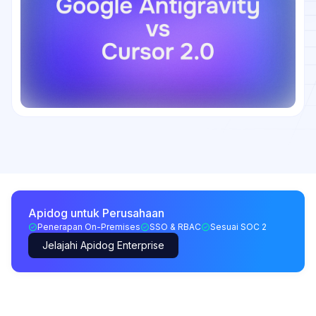
Apidog untuk Perusahaan
Penerapan On-Premises
SSO & RBAC
Sesuai SOC 2
Jelajahi Apidog Enterprise