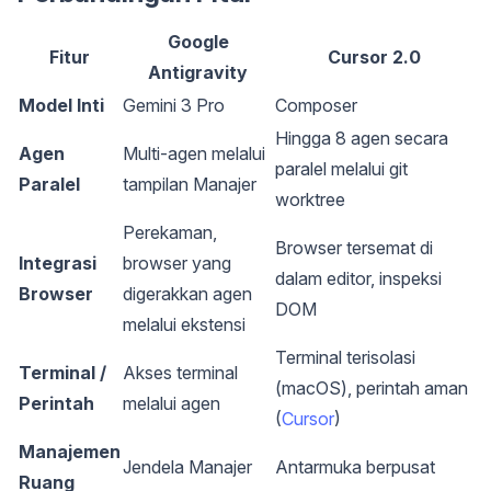
Google
Fitur
Cursor 2.0
Antigravity
Model Inti
Gemini 3 Pro
Composer
Hingga 8 agen secara
Agen
Multi-agen melalui
paralel melalui git
Paralel
tampilan Manajer
worktree
Perekaman,
Browser tersemat di
Integrasi
browser yang
dalam editor, inspeksi
Browser
digerakkan agen
DOM
melalui ekstensi
Terminal terisolasi
Terminal /
Akses terminal
(macOS), perintah aman
Perintah
melalui agen
(
Cursor
)
Manajemen
Jendela Manajer
Antarmuka berpusat
Ruang