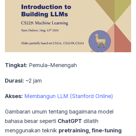
Tingkat:
Pemula–Menengah
Durasi:
~2 jam
Akses:
Membangun LLM (Stanford Online)
Gambaran umum tentang bagaimana model
bahasa besar seperti
ChatGPT
dilatih
menggunakan teknik
pretraining, fine-tuning