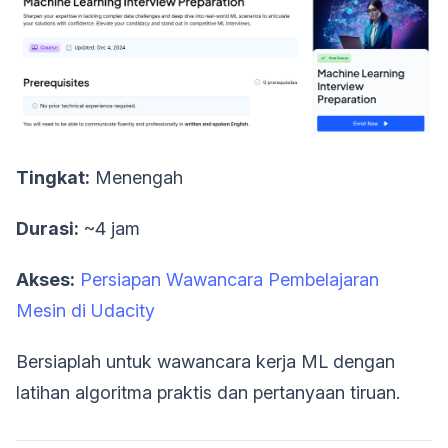
Tingkat:
Menengah
Durasi:
~4 jam
Akses:
Persiapan Wawancara Pembelajaran
Mesin di Udacity
Bersiaplah untuk wawancara kerja ML dengan
latihan algoritma praktis dan pertanyaan tiruan.