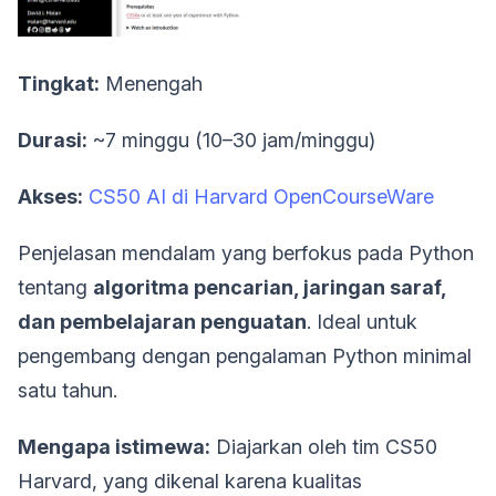
Tingkat:
Menengah
Durasi:
~7 minggu (10–30 jam/minggu)
Akses:
CS50 AI di Harvard OpenCourseWare
Penjelasan mendalam yang berfokus pada Python
tentang
algoritma pencarian, jaringan saraf,
dan pembelajaran penguatan
. Ideal untuk
pengembang dengan pengalaman Python minimal
satu tahun.
Mengapa istimewa:
Diajarkan oleh tim CS50
Harvard, yang dikenal karena kualitas