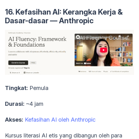
16. Kefasihan AI: Kerangka Kerja &
Dasar-dasar — Anthropic
Tingkat:
Pemula
Durasi:
~4 jam
Akses:
Kefasihan AI oleh Anthropic
Kursus literasi AI etis yang dibangun oleh para