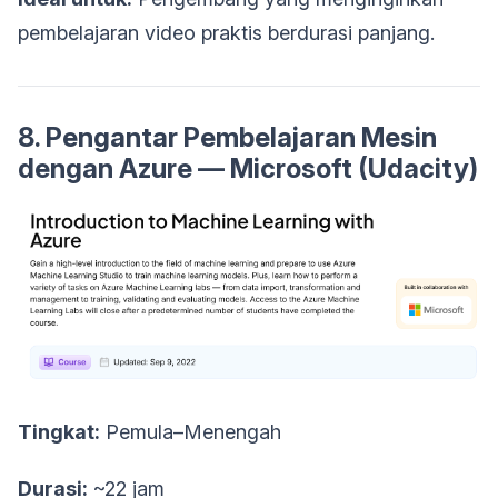
pembelajaran video praktis berdurasi panjang.
8. Pengantar Pembelajaran Mesin
dengan Azure — Microsoft (Udacity)
Tingkat:
Pemula–Menengah
Durasi:
~22 jam