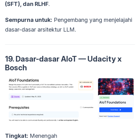
(SFT), dan RLHF
.
Sempurna untuk:
Pengembang yang menjelajahi
dasar-dasar arsitektur LLM.
19. Dasar-dasar AIoT — Udacity x
Bosch
Tingkat:
Menengah