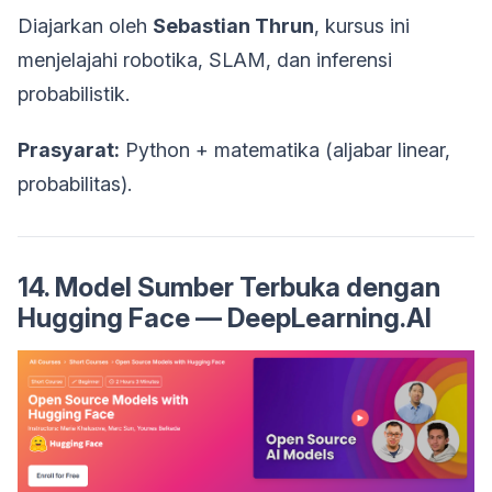
Diajarkan oleh
Sebastian Thrun
, kursus ini
menjelajahi robotika, SLAM, dan inferensi
probabilistik.
Prasyarat:
Python + matematika (aljabar linear,
probabilitas).
14. Model Sumber Terbuka dengan
Hugging Face — DeepLearning.AI