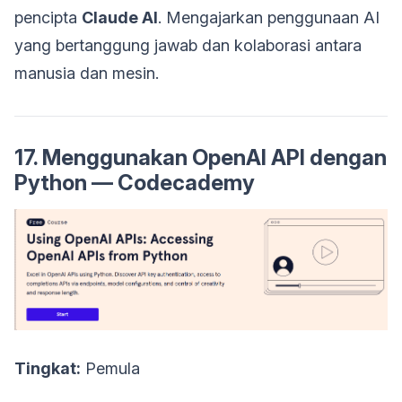
pencipta
Claude AI
. Mengajarkan penggunaan AI
yang bertanggung jawab dan kolaborasi antara
manusia dan mesin.
17. Menggunakan OpenAI API dengan
Python — Codecademy
Tingkat:
Pemula