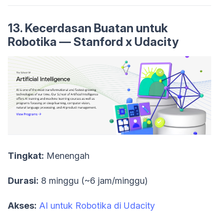
13. Kecerdasan Buatan untuk
Robotika — Stanford x Udacity
Tingkat:
Menengah
Durasi:
8 minggu (~6 jam/minggu)
Akses:
AI untuk Robotika di Udacity