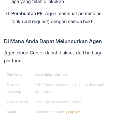
apa yang telah dilakukan
Pembuatan PR
: Agen membuat permintaan
tarik (pull request) dengan semua bukti
Di Mana Anda Dapat Meluncurkan Agen
Agen cloud Cursor dapat diakses dari berbagai
platform:
Platform
Cara Meluncurkan
Cursor
Pilih "Cloud" di menu tarik-turun di bawah
Desktop
input agen
Cursor Web
Kunjungi cursor.com/agents
Slack
Gunakan perintah
@cursor