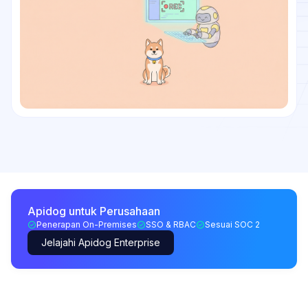
Apidog untuk Perusahaan
Penerapan On-Premises
SSO & RBAC
Sesuai SOC 2
Jelajahi Apidog Enterprise