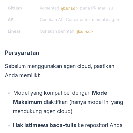
GitHub
Komentari
pada PR atau isu
@cursor
API
Gunakan API Cursor untuk memulai agen
Linear
Gunakan perintah
@cursor
Persyaratan
Sebelum menggunakan agen cloud, pastikan
Anda memiliki:
Model yang kompatibel dengan
Mode
Maksimum
diaktifkan (hanya model ini yang
mendukung agen cloud)
Hak istimewa baca-tulis
ke repositori Anda