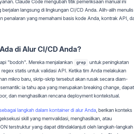
ayanan. Claude Code mengubah titik pemeriksaan manual ini
erjalan langsung di lingkungan CI/CD Anda. Alih-alih menulis
n penalaran yang memahami basis kode Anda, kontrak API, d
da di Alur CI/CD Anda?
 tetapi "bodoh". Mereka menjalankan
untuk peningkatan
grep
regex statis untuk validasi API. Ketika tim Anda melakukan
n mikro baru, skrip-skrip tersebut akan rusak secara diam-
mantik: ia tahu apa yang merupakan breaking change, dapat
mpor, dan menghasilkan rencana deployment kontekstual.
ebagai langkah dalam kontainer di alur Anda
, berikan konteks
ngeksekusi skill yang memvalidasi, menghasilkan, atau
 terstruktur yang dapat ditindaklanjuti oleh langkah-langkah