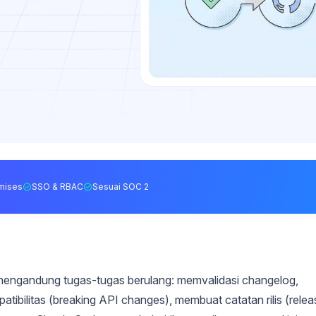
mises
SSO & RBAC
Sesuai SOC 2
 mengandung tugas-tugas berulang: memvalidasi changelog,
bilitas (breaking API changes), membuat catatan rilis (relea