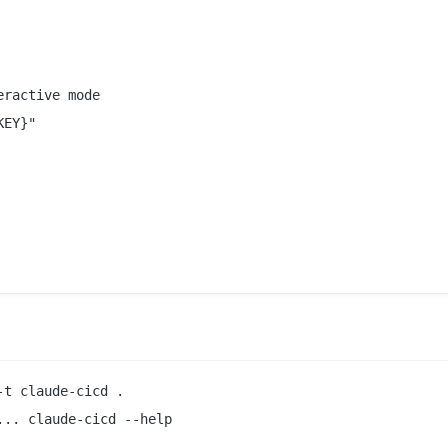
ractive mode

EY}"

t claude-cicd .
