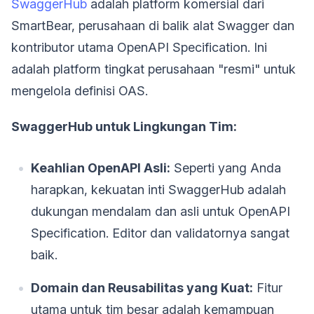
SwaggerHub
adalah platform komersial dari
SmartBear, perusahaan di balik alat Swagger dan
kontributor utama OpenAPI Specification. Ini
adalah platform tingkat perusahaan "resmi" untuk
mengelola definisi OAS.
SwaggerHub untuk Lingkungan Tim:
Keahlian OpenAPI Asli:
Seperti yang Anda
harapkan, kekuatan inti SwaggerHub adalah
dukungan mendalam dan asli untuk OpenAPI
Specification. Editor dan validatornya sangat
baik.
Domain dan Reusabilitas yang Kuat:
Fitur
utama untuk tim besar adalah kemampuan