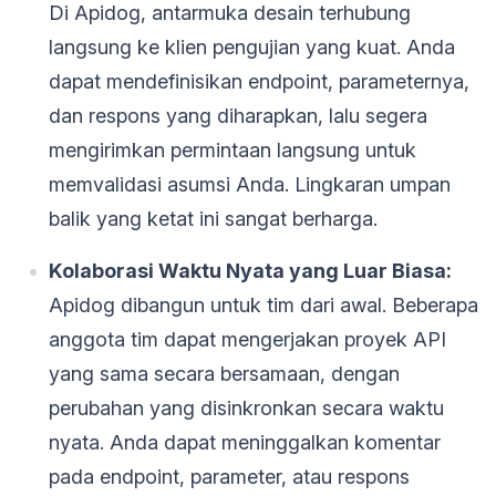
Di Apidog, antarmuka desain terhubung
langsung ke klien pengujian yang kuat. Anda
dapat mendefinisikan endpoint, parameternya,
dan respons yang diharapkan, lalu segera
mengirimkan permintaan langsung untuk
memvalidasi asumsi Anda. Lingkaran umpan
balik yang ketat ini sangat berharga.
Kolaborasi Waktu Nyata yang Luar Biasa:
Apidog dibangun untuk tim dari awal. Beberapa
anggota tim dapat mengerjakan proyek API
yang sama secara bersamaan, dengan
perubahan yang disinkronkan secara waktu
nyata. Anda dapat meninggalkan komentar
pada endpoint, parameter, atau respons