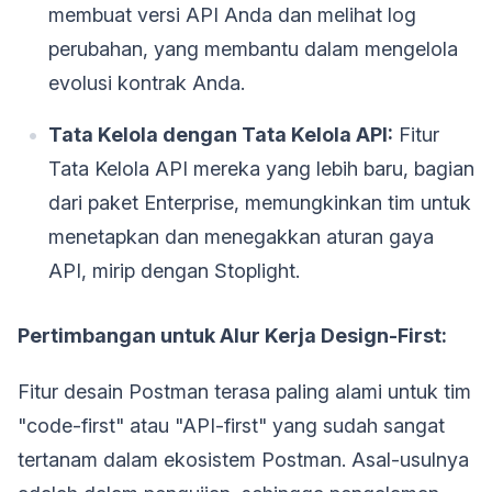
membuat versi API Anda dan melihat log
perubahan, yang membantu dalam mengelola
evolusi kontrak Anda.
Tata Kelola dengan Tata Kelola API:
Fitur
Tata Kelola API mereka yang lebih baru, bagian
dari paket Enterprise, memungkinkan tim untuk
menetapkan dan menegakkan aturan gaya
API, mirip dengan Stoplight.
Pertimbangan untuk Alur Kerja Design-First:
Fitur desain Postman terasa paling alami untuk tim
"code-first" atau "API-first" yang sudah sangat
tertanam dalam ekosistem Postman. Asal-usulnya