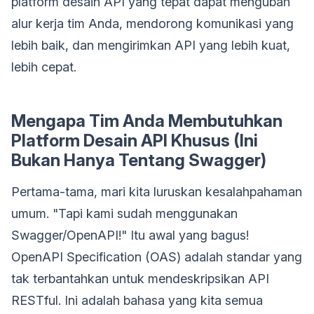
platform desain API yang tepat dapat mengubah
alur kerja tim Anda, mendorong komunikasi yang
lebih baik, dan mengirimkan API yang lebih kuat,
lebih cepat.
Mengapa Tim Anda Membutuhkan
Platform Desain API Khusus (Ini
Bukan Hanya Tentang Swagger)
Pertama-tama, mari kita luruskan kesalahpahaman
umum. "Tapi kami sudah menggunakan
Swagger/OpenAPI!" Itu awal yang bagus!
OpenAPI Specification (OAS) adalah standar yang
tak terbantahkan untuk mendeskripsikan API
RESTful. Ini adalah bahasa yang kita semua