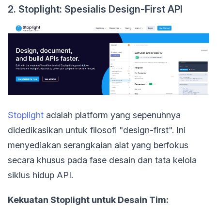
2. Stoplight: Spesialis Design-First API
Stoplight
adalah platform yang sepenuhnya
didedikasikan untuk filosofi "design-first". Ini
menyediakan serangkaian alat yang berfokus
secara khusus pada fase desain dan tata kelola
siklus hidup API.
Kekuatan Stoplight untuk Desain Tim: