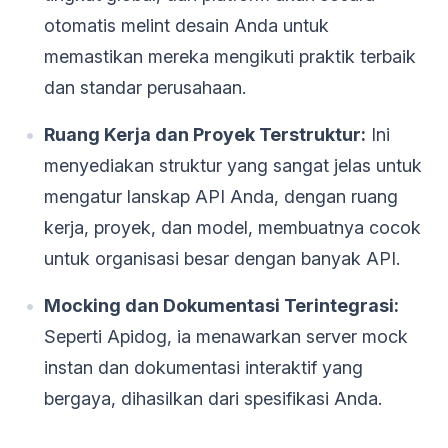
otomatis melint desain Anda untuk
memastikan mereka mengikuti praktik terbaik
dan standar perusahaan.
Ruang Kerja dan Proyek Terstruktur:
Ini
menyediakan struktur yang sangat jelas untuk
mengatur lanskap API Anda, dengan ruang
kerja, proyek, dan model, membuatnya cocok
untuk organisasi besar dengan banyak API.
Mocking dan Dokumentasi Terintegrasi:
Seperti Apidog, ia menawarkan server mock
instan dan dokumentasi interaktif yang
bergaya, dihasilkan dari spesifikasi Anda.