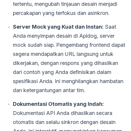
tertentu, mengubah tinjauan desain menjadi
percakapan yang terfokus dan asinkron.
Server Mock yang Kuat dan Instan:
Saat
Anda menyimpan desain di Apidog, server
mock sudah siap. Pengembang frontend dapat
segera mendapatkan URL langsung untuk
dikerjakan, dengan respons yang dihasilkan
dari contoh yang Anda definisikan dalam
spesifikasi Anda. Ini menghilangkan hambatan
dan ketergantungan antar tim.
Dokumentasi Otomatis yang Indah:
Dokumentasi API Anda dihasilkan secara
otomatis dan selalu sinkron dengan desain