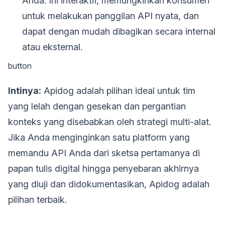
Anda. Ini interaktif, memungkinkan konsumen
untuk melakukan panggilan API nyata, dan
dapat dengan mudah dibagikan secara internal
atau eksternal.
button
Intinya:
Apidog adalah pilihan ideal untuk tim
yang lelah dengan gesekan dan pergantian
konteks yang disebabkan oleh strategi multi-alat.
Jika Anda menginginkan satu platform yang
memandu API Anda dari sketsa pertamanya di
papan tulis digital hingga penyebaran akhirnya
yang diuji dan didokumentasikan, Apidog adalah
pilihan terbaik.