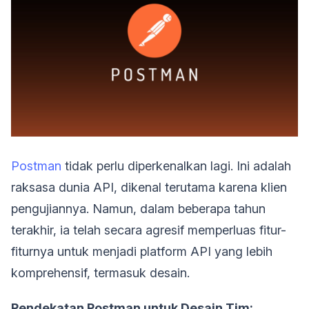
Postman
tidak perlu diperkenalkan lagi. Ini adalah
raksasa dunia API, dikenal terutama karena klien
pengujiannya. Namun, dalam beberapa tahun
terakhir, ia telah secara agresif memperluas fitur-
fiturnya untuk menjadi platform API yang lebih
komprehensif, termasuk desain.
Pendekatan Postman untuk Desain Tim: