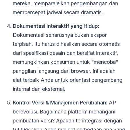
mereka, memparalelkan pengembangan dan
mempercepat jadwal secara dramatis.
Dokumentasi Interaktif yang Hidup:
Dokumentasi seharusnya bukan ekspor
terpisah. Itu harus dihasilkan secara otomatis
dari spesifikasi desain dan bersifat interaktif,
memungkinkan konsumen untuk "mencoba"
panggilan langsung dari browser. Ini adalah
alat terbaik Anda untuk orientasi pengembang
internal dan eksternal.
Kontrol Versi & Manajemen Perubahan:
API
berevolusi. Bagaimana platform menangani
pembuatan versi? Apakah terintegrasi dengan
Git? Bisakah Anda melihat perbedaan apa yang