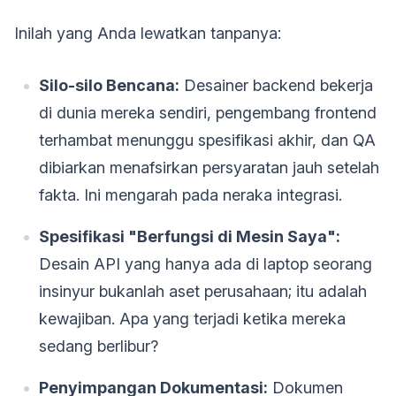
Inilah yang Anda lewatkan tanpanya:
Silo-silo Bencana:
Desainer backend bekerja
di dunia mereka sendiri, pengembang frontend
terhambat menunggu spesifikasi akhir, dan QA
dibiarkan menafsirkan persyaratan jauh setelah
fakta. Ini mengarah pada neraka integrasi.
Spesifikasi "Berfungsi di Mesin Saya":
Desain API yang hanya ada di laptop seorang
insinyur bukanlah aset perusahaan; itu adalah
kewajiban. Apa yang terjadi ketika mereka
sedang berlibur?
Penyimpangan Dokumentasi:
Dokumen