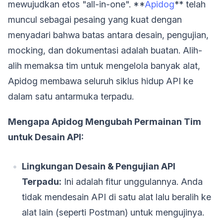
mewujudkan etos "all-in-one". **
Apidog
** telah
muncul sebagai pesaing yang kuat dengan
menyadari bahwa batas antara desain, pengujian,
mocking, dan dokumentasi adalah buatan. Alih-
alih memaksa tim untuk mengelola banyak alat,
Apidog membawa seluruh siklus hidup API ke
dalam satu antarmuka terpadu.
Mengapa Apidog Mengubah Permainan Tim
untuk Desain API:
Lingkungan Desain & Pengujian API
Terpadu:
Ini adalah fitur unggulannya. Anda
tidak mendesain API di satu alat lalu beralih ke
alat lain (seperti Postman) untuk mengujinya.