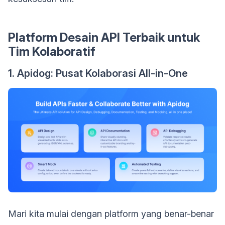
Platform Desain API Terbaik untuk
Tim Kolaboratif
1. Apidog: Pusat Kolaborasi All-in-One
Mari kita mulai dengan platform yang benar-benar