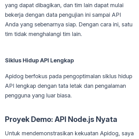
yang dapat dibagikan, dan tim lain dapat mulai
bekerja dengan data pengujian ini sampai API
Anda yang sebenarnya siap. Dengan cara ini, satu
tim tidak menghalangi tim lain.
Siklus Hidup API Lengkap
Apidog berfokus pada pengoptimalan siklus hidup
API lengkap dengan tata letak dan pengalaman
pengguna yang luar biasa.
Proyek Demo: API Node.js Nyata
Untuk mendemonstrasikan kekuatan Apidog, saya