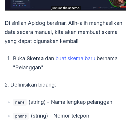
Di sinilah Apidog bersinar. Alih-alih menghasilkan
data secara manual, kita akan membuat skema
yang dapat digunakan kembali:
Buka
Skema
dan
buat skema baru
bernama
"Pelanggan"
2. Definisikan bidang:
(string) - Nama lengkap pelanggan
name
(string) - Nomor telepon
phone