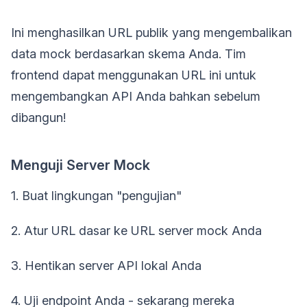
Ini menghasilkan URL publik yang mengembalikan
data mock berdasarkan skema Anda. Tim
frontend dapat menggunakan URL ini untuk
mengembangkan API Anda bahkan sebelum
dibangun!
Menguji Server Mock
1. Buat lingkungan "pengujian"
2. Atur URL dasar ke URL server mock Anda
3. Hentikan server API lokal Anda
4. Uji endpoint Anda - sekarang mereka