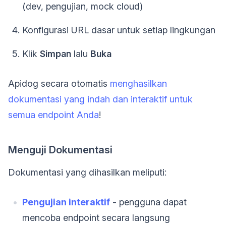
(dev, pengujian, mock cloud)
Konfigurasi URL dasar untuk setiap lingkungan
Klik
Simpan
lalu
Buka
Apidog secara otomatis
menghasilkan
dokumentasi yang indah dan interaktif untuk
semua endpoint Anda
!
Menguji Dokumentasi
Dokumentasi yang dihasilkan meliputi:
Pengujian interaktif
- pengguna dapat
mencoba endpoint secara langsung