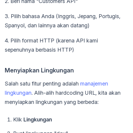
2. Beri nama "Customers API"
3. Pilih bahasa Anda (Inggris, Jepang, Portugis,
Spanyol, dan lainnya akan datang)
4. Pilih format HTTP (karena API kami
sepenuhnya berbasis HTTP)
Menyiapkan Lingkungan
Salah satu fitur penting adalah
manajemen
lingkungan
. Alih-alih hardcoding URL, kita akan
menyiapkan lingkungan yang berbeda:
Klik
Lingkungan