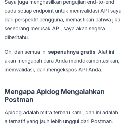
Saya juga menghasilkan pengujian end-to-end
pada setiap endpoint untuk memvalidasi API saya
dari perspektif pengguna, memastikan bahwa jika
seseorang merusak API, saya akan segera
diberitahu.
Oh, dan semua ini
sepenuhnya gratis
. Alat ini
akan mengubah cara Anda mendokumentasikan,
memvalidasi, dan mengekspos API Anda.
Mengapa Apidog Mengalahkan
Postman
Apidog adalah mitra terbaru kami, dan ini adalah
alternatif yang jauh lebih unggul dari Postman.