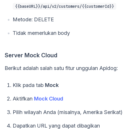
{{baseURL}}/api/v2/customers/{{customerId}}
Metode: DELETE
Tidak memerlukan body
Server Mock Cloud
Berikut adalah salah satu fitur unggulan Apidog:
Klik pada tab
Mock
Aktifkan
Mock Cloud
Pilih wilayah Anda (misalnya, Amerika Serikat)
Dapatkan URL yang dapat dibagikan