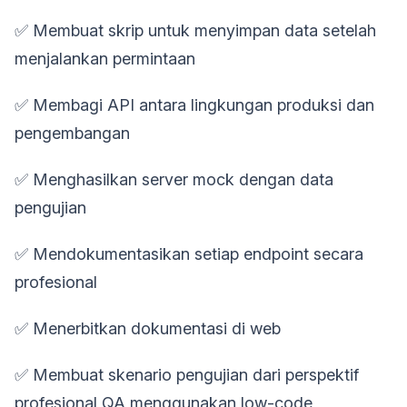
✅ Membuat skrip untuk menyimpan data setelah
menjalankan permintaan
✅ Membagi API antara lingkungan produksi dan
pengembangan
✅ Menghasilkan server mock dengan data
pengujian
✅ Mendokumentasikan setiap endpoint secara
profesional
✅ Menerbitkan dokumentasi di web
✅ Membuat skenario pengujian dari perspektif
profesional QA menggunakan low-code