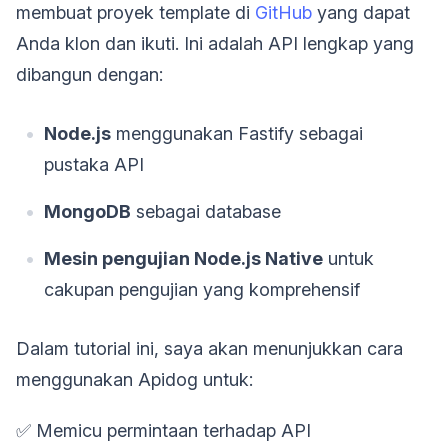
membuat proyek template di
GitHub
yang dapat
Anda klon dan ikuti. Ini adalah API lengkap yang
dibangun dengan:
Node.js
menggunakan Fastify sebagai
pustaka API
MongoDB
sebagai database
Mesin pengujian Node.js Native
untuk
cakupan pengujian yang komprehensif
Dalam tutorial ini, saya akan menunjukkan cara
menggunakan Apidog untuk:
✅ Memicu permintaan terhadap API