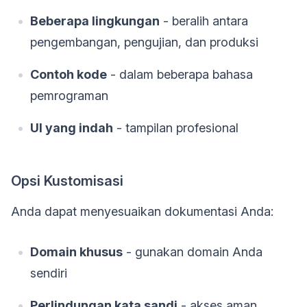
Beberapa lingkungan
- beralih antara
pengembangan, pengujian, dan produksi
Contoh kode
- dalam beberapa bahasa
pemrograman
UI yang indah
- tampilan profesional
Opsi Kustomisasi
Anda dapat menyesuaikan dokumentasi Anda:
Domain khusus
- gunakan domain Anda
sendiri
Perlindungan kata sandi
- akses aman