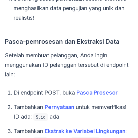
menghasilkan data pengujian yang unik dan
realistis!
Pasca-pemrosesan dan Ekstraksi Data
Setelah membuat pelanggan, Anda ingin
menggunakan ID pelanggan tersebut di endpoint
lain:
Di endpoint POST, buka
Pasca Prosesor
Tambahkan
Pernyataan
untuk memverifikasi
ID ada:
ada
$.id
Tambahkan
Ekstrak ke Variabel Lingkungan
: