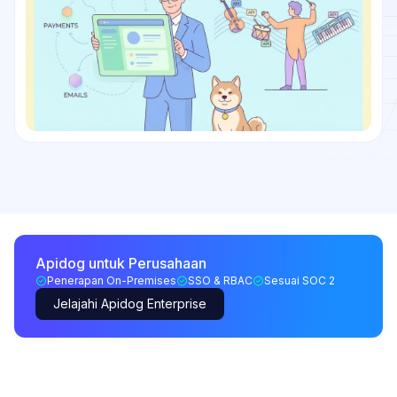
Apidog untuk Perusahaan
Penerapan On-Premises
SSO & RBAC
Sesuai SOC 2
Jelajahi Apidog Enterprise