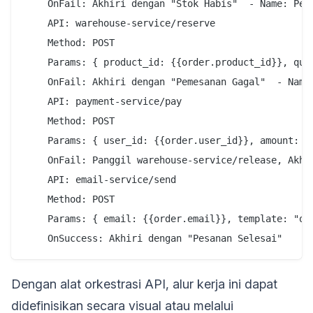
    OnFail: Akhiri dengan "Stok Habis"  - Name: Pesa
    API: warehouse-service/reserve

    Method: POST

    Params: { product_id: {{order.product_id}}, quan
    OnFail: Akhiri dengan "Pemesanan Gagal"  - Name:
    API: payment-service/pay

    Method: POST

    Params: { user_id: {{order.user_id}}, amount: {{
    OnFail: Panggil warehouse-service/release, Akhi
    API: email-service/send

    Method: POST

    Params: { email: {{order.email}}, template: "ord
Dengan alat orkestrasi API, alur kerja ini dapat
didefinisikan secara visual atau melalui