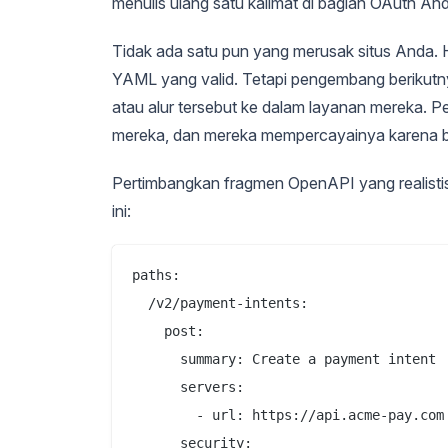
menulis ulang satu kalimat di bagian OAuth A
Tidak ada satu pun yang merusak situs Anda. Ha
YAML yang valid. Tetapi pengembang berikutny
atau alur tersebut ke dalam layanan mereka. P
mereka, dan mereka mempercayainya karena b
Pertimbangkan fragmen OpenAPI yang realistis
ini:
paths:

  /v2/payment-intents:

    post:

      summary: Create a payment intent

      servers:

        - url: https://api.acme-pay.com

      security:
