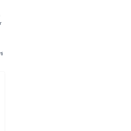
h
r
ti