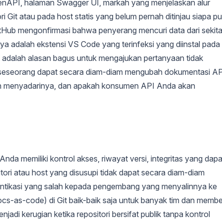
penAPI, halaman Swagger UI, markah yang menjelaskan alur
ori Git atau pada host statis yang belum pernah ditinjau siapa p
GitHub mengonfirmasi bahwa penyerang mencuri data dari sekita
nya adalah ekstensi VS Code yang terinfeksi yang diinstal pada
 adalah alasan bagus untuk mengajukan pertanyaan tidak
a seseorang dapat secara diam-diam mengubah dokumentasi A
kan menyadarinya, dan apakah konsumen API Anda akan
a memiliki kontrol akses, riwayat versi, integritas yang dapa
sitori atau host yang disusupi tidak dapat secara diam-diam
 otentikasi yang salah kepada pengembang yang menyalinnya ke
cs-as-code) di Git baik-baik saja untuk banyak tim dan membe
njadi kerugian ketika repositori bersifat publik tanpa kontrol