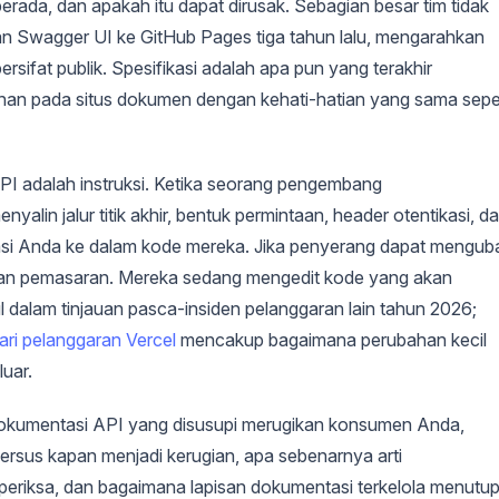
da, dan apakah itu dapat dirusak. Sebagian besar tim tidak
n Swagger UI ke GitHub Pages tiga tahun lalu, mengarahkan
sifat publik. Spesifikasi adalah apa pun yang terakhir
han pada situs dokumen dengan kehati-hatian yang sama seper
PI adalah instruksi. Ketika seorang pengembang
lin jalur titik akhir, bentuk permintaan, header otentikasi, d
ntasi Anda ke dalam kode mereka. Jika penyerang dapat mengub
laman pemasaran. Mereka sedang mengedit kode yang akan
l dalam tinjauan pasca-insiden pelanggaran lain tahun 2026;
ri pelanggaran Vercel
mencakup bagaimana perubahan kecil
uar.
 dokumentasi API yang disusupi merugikan konsumen Anda,
ersus kapan menjadi kerugian, apa sebenarnya arti
eriksa, dan bagaimana lapisan dokumentasi terkelola menutu