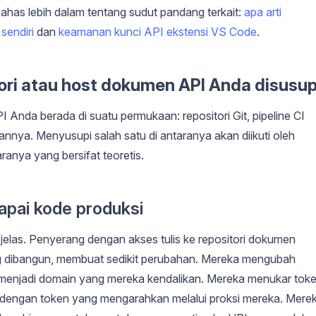
mbahas lebih dalam tentang sudut pandang terkait:
apa arti
sendiri
dan
keamanan kunci API ekstensi VS Code
.
tori atau host dokumen API Anda disusup
nda berada di suatu permukaan: repositori Git, pipeline CI
ya. Menyusupi salah satu di antaranya akan diikuti oleh
aranya yang bersifat teoretis.
pai kode produksi
k jelas. Penyerang dengan akses tulis ke repositori dokumen
ng dibangun, membuat sedikit perubahan. Mereka mengubah
enjadi domain yang mereka kendalikan. Mereka menukar tok
engan token yang mengarahkan melalui proksi mereka. Mere