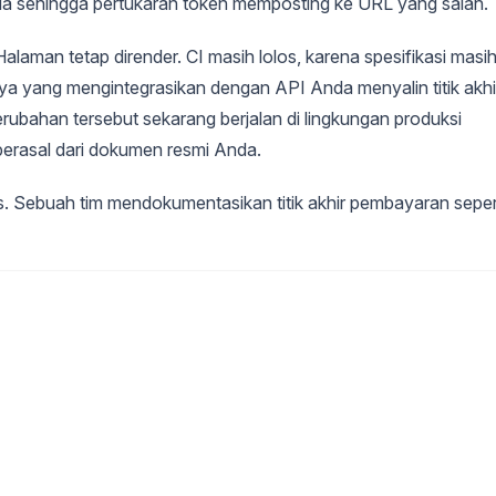
nda sehingga pertukaran token memposting ke URL yang salah.
laman tetap dirender. CI masih lolos, karena spesifikasi masi
a yang mengintegrasikan dengan API Anda menyalin titik akhi
erubahan tersebut sekarang berjalan di lingkungan produksi
erasal dari dokumen resmi Anda.
. Sebuah tim mendokumentasikan titik akhir pembayaran seper