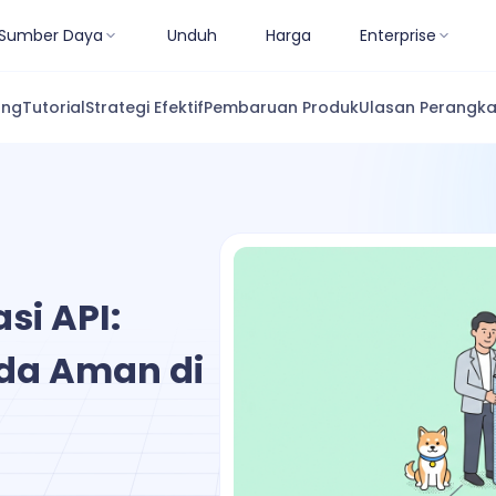
Sumber Daya
Unduh
Harga
Enterprise
ang
Tutorial
Strategi Efektif
Pembaruan Produk
Ulasan Perangka
i API:
nda Aman di