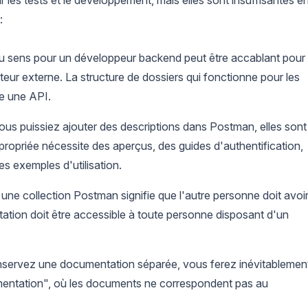
les tests et le développement, mais elles sont insuffisantes e
:
u sens pour un développeur backend peut être accablant pour
r externe. La structure de dossiers qui fonctionne pour les
re une API.
us puissiez ajouter des descriptions dans Postman, elles sont
opriée nécessite des aperçus, des guides d'authentification,
es exemples d'utilisation.
une collection Postman signifie que l'autre personne doit avoi
ation doit être accessible à toute personne disposant d'un
servez une documentation séparée, vous ferez inévitablemen
mentation", où les documents ne correspondent pas au