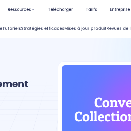
Ressources
Télécharger
Tarifs
Entreprise
ue
Tutoriels
Stratégies efficaces
Mises à jour produit
Revues de l
uement