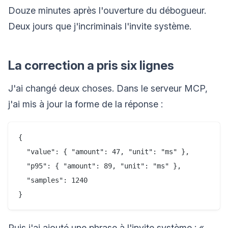
Douze minutes après l'ouverture du débogueur.
Deux jours que j'incriminais l'invite système.
La correction a pris six lignes
J'ai changé deux choses. Dans le serveur MCP,
j'ai mis à jour la forme de la réponse :
{

  "value": { "amount": 47, "unit": "ms" },

  "p95": { "amount": 89, "unit": "ms" },

  "samples": 1240

Puis j'ai ajouté une phrase à l'invite système : «