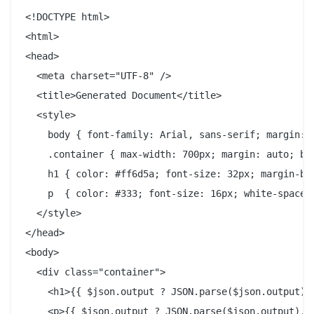
<!DOCTYPE html>

<html>

<head>

  <meta charset="UTF-8" />

  <title>Generated Document</title>

  <style>

    body { font-family: Arial, sans-serif; margin: 2
    .container { max-width: 700px; margin: auto; ba
    h1 { color: #ff6d5a; font-size: 32px; margin-bot
    p  { color: #333; font-size: 16px; white-space: 
  </style>

</head>

<body>

  <div class="container">

    <h1>{{ $json.output ? JSON.parse($json.output).t
    <p>{{ $json.output ? JSON.parse($json.output).bo