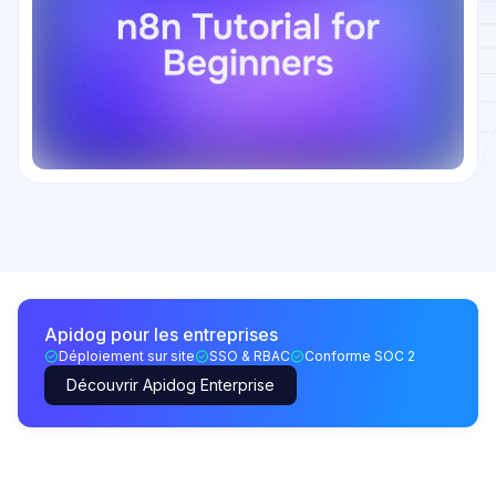
Apidog pour les entreprises
Déploiement sur site
SSO & RBAC
Conforme SOC 2
Découvrir Apidog Enterprise