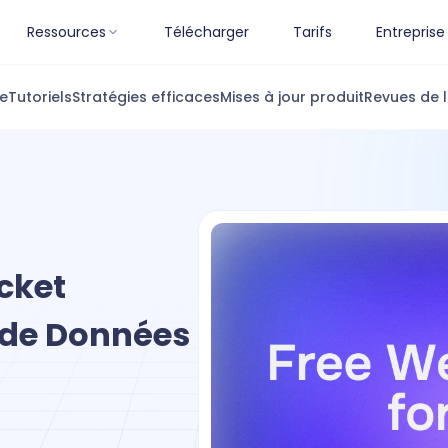
Ressources
Télécharger
Tarifs
Entreprise
ue
Tutoriels
Stratégies efficaces
Mises à jour produit
Revues de l
cket
x de Données