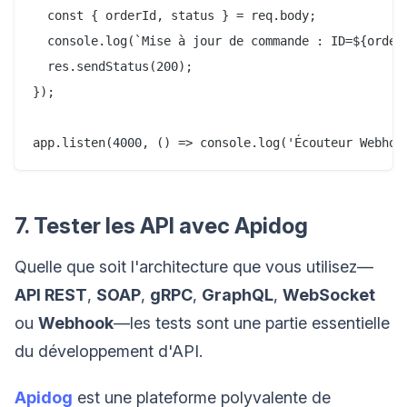
  const { orderId, status } = req.body;

  console.log(`Mise à jour de commande : ID=${orderI
  res.sendStatus(200);

});

7. Tester les API avec Apidog
Quelle que soit l'architecture que vous utilisez—
API REST
,
SOAP
,
gRPC
,
GraphQL
,
WebSocket
ou
Webhook
—les tests sont une partie essentielle
du développement d'API.
Apidog
est une plateforme polyvalente de