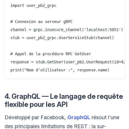
import user_pb2_grpc

# Connexion au serveur gRPC

channel = grpc.insecure_channel('localhost:5051')

stub = user_pb2_grpc.UserServiceStub(channel)

# Appel de la procédure RPC GetUser

response = stub.GetUser(user_pb2.UserRequest(id=42))
4. GraphQL — Le langage de requête
flexible pour les API
Développé par Facebook,
GraphQL
résout l'une
des principales limitations de REST : la sur-