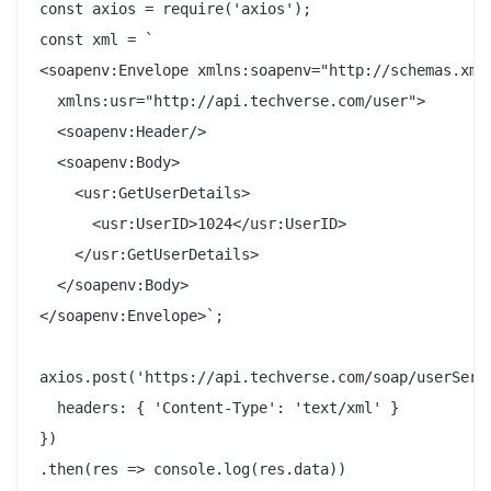
const axios = require('axios');

const xml = `

<soapenv:Envelope xmlns:soapenv="http://schemas.xmls
  xmlns:usr="http://api.techverse.com/user">

  <soapenv:Header/>

  <soapenv:Body>

    <usr:GetUserDetails>

      <usr:UserID>1024</usr:UserID>

    </usr:GetUserDetails>

  </soapenv:Body>

</soapenv:Envelope>`;

axios.post('https://api.techverse.com/soap/userServi
  headers: { 'Content-Type': 'text/xml' }

})

.then(res => console.log(res.data))
