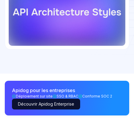
Apidog pour les entreprises
Déploiement sur site
SSO & RBAC
Conforme SOC 2
Découvrir Apidog Enterprise