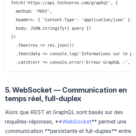
fetch('https://api.techverse.com/graphql', {

  method: 'POST',

  headers: { 'Content-Type': 'application/json' },

  body: JSON.stringify({ query })

})

  .then(res => res.json())

  .then(data => console.log('Informations sur le pro
5. WebSocket — Communication en
temps réel, full-duplex
Alors que REST et GraphQL sont basés sur des
requêtes-réponses, **
WebSocket
** permet une
communication **persistante et full-duplex** entre