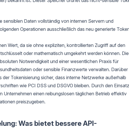
er) bekannt ist. Dieser Speicher ordnet das nicht-sensible Tok
ie sensiblen Daten vollständig von internen Servern und
olgenden Operationen ausschließlich das neu generierte Token
en Wert, da sie ohne expliziten, kontrollierten Zugriff auf den
ntschlüsselt oder mathematisch umgekehrt werden können. Die
absoluten Notwendigkeit und einer wesentlichen Praxis für
sundheitsdaten oder sensible Finanzwerte verwalten. Darüber
s der Tokenisierung sicher, dass interne Netzwerke außerhalb
rschriften wie PCI DSS und DSGVO bleiben. Durch den Einsat
 Unternehmen einen reibungslosen täglichen Betrieb effektiv
mationen preiszugeben.
lung: Was bietet bessere API-