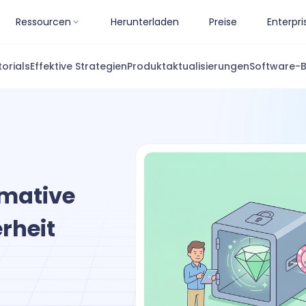
Ressourcen
Herunterladen
Preise
Enterpri
torials
Effektive Strategien
Produktaktualisierungen
Software-
imative
rheit