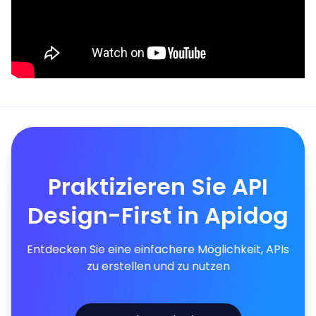
Praktizieren Sie API
Design-First in Apidog
Entdecken Sie eine einfachere Möglichkeit, APIs
zu erstellen und zu nutzen