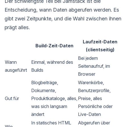
Der schwierigste Teil bei Jamstack ist die
Entscheidung, wann Daten abgerufen werden. Es
gibt zwei Zeitpunkte, und die Wahl zwischen ihnen
prägt alles.
Laufzeit-Daten
Build-Zeit-Daten
(clientseitig)
Bei jedem
Wann
Einmal, während des
Seitenaufruf, im
ausgeführt
Builds
Browser
Blogbeiträge,
Warenkörbe,
Dokumente,
Benutzerprofile,
Gut für
Produktkataloge, alles,
Preise, alles
was sich langsam
Persönliche oder
ändert
Live-Daten
In statisches HTML
Abgerufen über
Wie