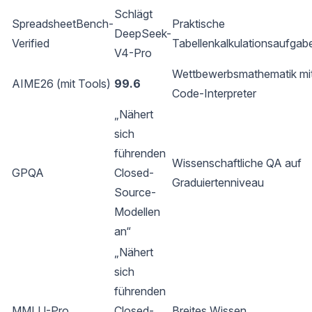
Schlägt
SpreadsheetBench-
Praktische
DeepSeek-
Verified
Tabellenkalkulationsaufgab
V4-Pro
Wettbewerbsmathematik mi
AIME26 (mit Tools)
99.6
Code-Interpreter
„Nähert
sich
führenden
Wissenschaftliche QA auf
GPQA
Closed-
Graduiertenniveau
Source-
Modellen
an“
„Nähert
sich
führenden
MMLU-Pro
Closed-
Breites Wissen