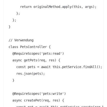
      return originalMethod.apply(this, args);

    };

  };

}

// Verwendung

class PetsController {

  @RequireScopes('pets:read')

  async getPets(req, res) {

    const pets = await this.petService.findAll();

    res.json(pets);

  }

  @RequireScopes('pets:write')

  async createPet(req, res) {

    const pet = await this.petService.create(req.bod