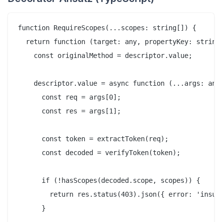
function RequireScopes(...scopes: string[]) {

  return function (target: any, propertyKey: string,
    const originalMethod = descriptor.value;

    descriptor.value = async function (...args: any[
      const req = args[0];

      const res = args[1];

      const token = extractToken(req);

      const decoded = verifyToken(token);

      if (!hasScopes(decoded.scope, scopes)) {

        return res.status(403).json({ error: 'insuff
      }
