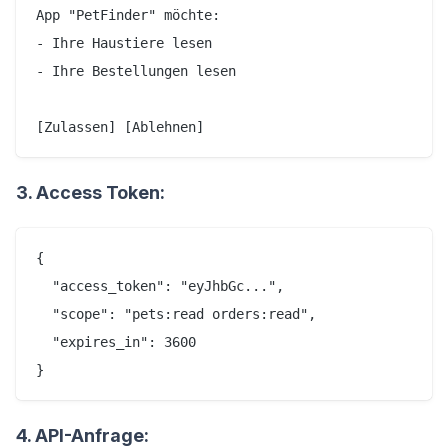
App "PetFinder" möchte:

- Ihre Haustiere lesen

- Ihre Bestellungen lesen

3. Access Token:
{

  "access_token": "eyJhbGc...",

  "scope": "pets:read orders:read",

  "expires_in": 3600

4. API-Anfrage: