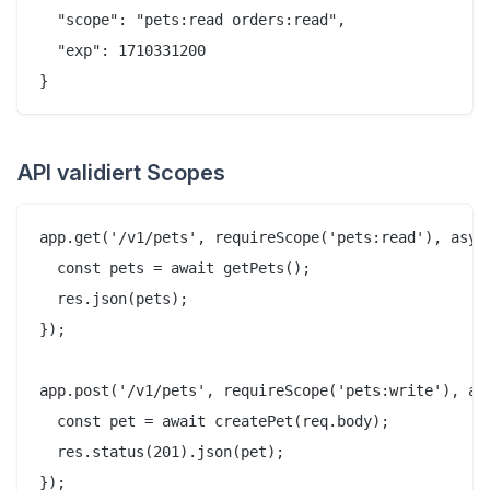
  "scope": "pets:read orders:read",

  "exp": 1710331200

API validiert Scopes
app.get('/v1/pets', requireScope('pets:read'), async
  const pets = await getPets();

  res.json(pets);

});

app.post('/v1/pets', requireScope('pets:write'), asy
  const pet = await createPet(req.body);

  res.status(201).json(pet);

});
