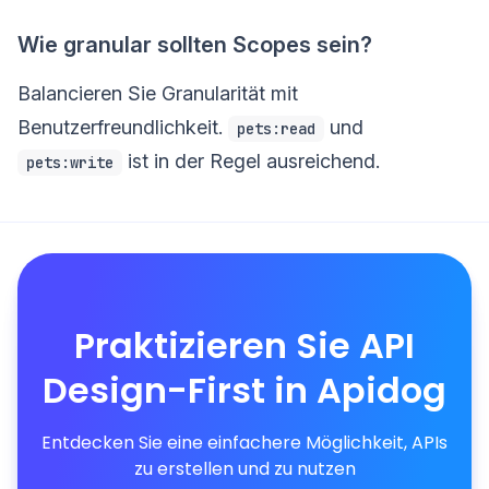
Wie granular sollten Scopes sein?
Balancieren Sie Granularität mit
Benutzerfreundlichkeit.
und
pets:read
ist in der Regel ausreichend.
pets:write
Praktizieren Sie API
Design-First in Apidog
Entdecken Sie eine einfachere Möglichkeit, APIs
zu erstellen und zu nutzen