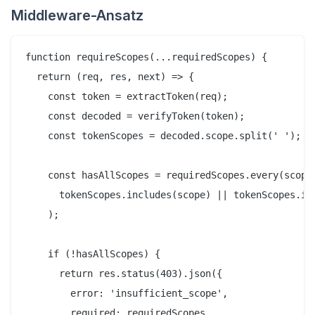
Middleware-Ansatz
function requireScopes(...requiredScopes) {

  return (req, res, next) => {

    const token = extractToken(req);

    const decoded = verifyToken(token);

    const tokenScopes = decoded.scope.split(' ');

    const hasAllScopes = requiredScopes.every(scope 
      tokenScopes.includes(scope) || tokenScopes.inc
    );

    if (!hasAllScopes) {

      return res.status(403).json({

        error: 'insufficient_scope',

        required: requiredScopes,
