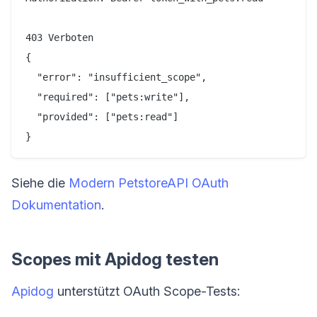
403 Verboten

{

  "error": "insufficient_scope",

  "required": ["pets:write"],

  "provided": ["pets:read"]

Siehe die
Modern PetstoreAPI OAuth
Dokumentation
.
Scopes mit Apidog testen
Apidog
unterstützt OAuth Scope-Tests: