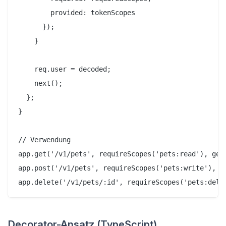
        provided: tokenScopes

      });

    }

    req.user = decoded;

    next();

  };

}

// Verwendung

app.get('/v1/pets', requireScopes('pets:read'), getP
app.post('/v1/pets', requireScopes('pets:write'), cr
Decorator-Ansatz (TypeScript)