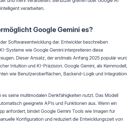
lder und mehr verarbeiten. Benutzer greifen über Google AI
telligent verarbeiten.
ermöglicht Google Gemini es?
 der Softwareentwicklung dar. Entwickler beschreiben
KI-Systeme wie Google Gemini interpretieren diese
eugen. Dieser Ansatz, der erstmals Anfang 2025 populär wurd
er Intuition und KI-Präzision. Google Gemini, als Kernmodell
nten wie Benutzeroberflächen, Backend-Logik und Integratio
m es seine multimodalen Denkfähigkeiten nutzt. Das Modell
utomatisch geeignete APIs und Funktionen aus. Wenn ein
pp anfordert, bindet Google Gemini Tools wie Imagen für
manuelle Konfiguration und reduziert die Entwicklungszeit von