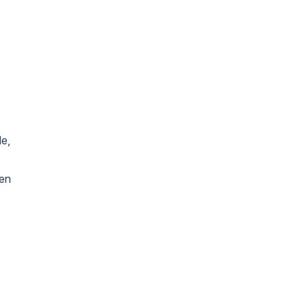
e,
,
nen