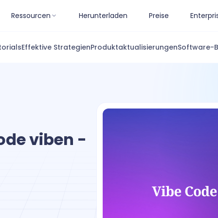
Ressourcen
Herunterladen
Preise
Enterpri
torials
Effektive Strategien
Produktaktualisierungen
Software-
ode viben -