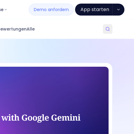
App starten
se
Demo anfordern
Bewertungen
Alle