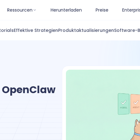
Ressourcen
Herunterladen
Preise
Enterpri
torials
Effektive Strategien
Produktaktualisierungen
Software-
t OpenClaw