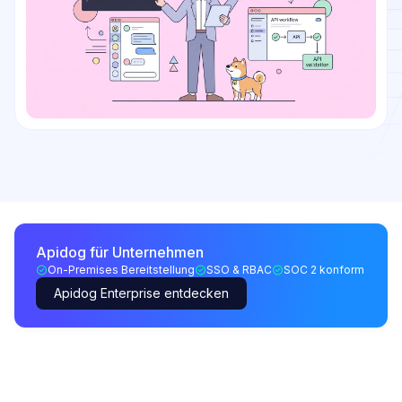
Apidog für Unternehmen
On-Premises Bereitstellung
SSO & RBAC
SOC 2 konform
Apidog Enterprise entdecken