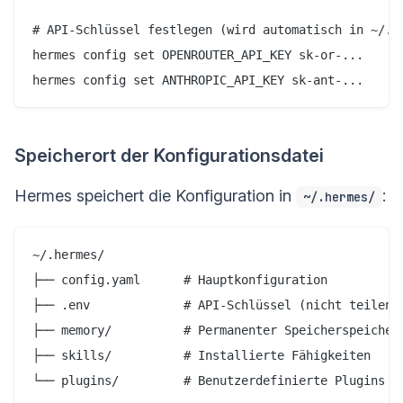
# API-Schlüssel festlegen (wird automatisch in ~/.he
hermes config set OPENROUTER_API_KEY sk-or-...

hermes config set ANTHROPIC_API_KEY sk-ant-...
Speicherort der Konfigurationsdatei
Hermes speichert die Konfiguration in
:
~/.hermes/
~/.hermes/

├── config.yaml      # Hauptkonfiguration

├── .env             # API-Schlüssel (nicht teilen!)
├── memory/          # Permanenter Speicherspeicher

├── skills/          # Installierte Fähigkeiten

└── plugins/         # Benutzerdefinierte Plugins