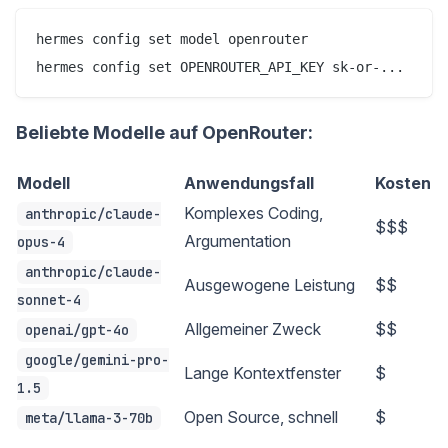
hermes config set model openrouter

hermes config set OPENROUTER_API_KEY sk-or-...
Beliebte Modelle auf OpenRouter:
Modell
Anwendungsfall
Kosten
Komplexes Coding,
anthropic/claude-
$$$
Argumentation
opus-4
anthropic/claude-
Ausgewogene Leistung
$$
sonnet-4
Allgemeiner Zweck
$$
openai/gpt-4o
google/gemini-pro-
Lange Kontextfenster
$
1.5
Open Source, schnell
$
meta/llama-3-70b