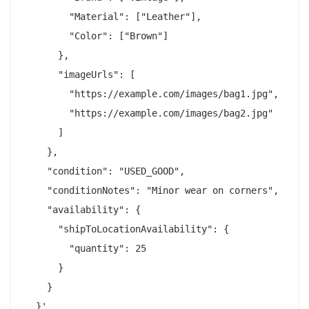
        "Material": ["Leather"],

        "Color": ["Brown"]

      },

      "imageUrls": [

        "https://example.com/images/bag1.jpg",

        "https://example.com/images/bag2.jpg"

      ]

    },

    "condition": "USED_GOOD",

    "conditionNotes": "Minor wear on corners",

    "availability": {

      "shipToLocationAvailability": {

        "quantity": 25

      }

    }
