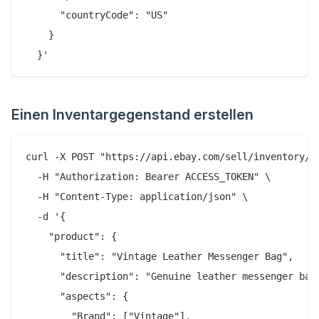
      "countryCode": "US"

    }

Einen Inventargegenstand erstellen
curl -X POST "https://api.ebay.com/sell/inventory/v1
  -H "Authorization: Bearer ACCESS_TOKEN" \

  -H "Content-Type: application/json" \

  -d '{

    "product": {

      "title": "Vintage Leather Messenger Bag",

      "description": "Genuine leather messenger bag,
      "aspects": {

        "Brand": ["Vintage"],
