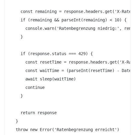
    const remaining = response.headers.get('X-RateLi
    if (remaining && parseInt(remaining) < 10) {

      console.warn('Ratenbegrenzung niedrig:', remai
    }

    if (response.status === 429) {

      const resetTime = response.headers.get('X-Rate
      const waitTime = (parseInt(resetTime) - Date.n
      await sleep(waitTime)

      continue

    }

    return response

  }

  throw new Error('Ratenbegrenzung erreicht')
