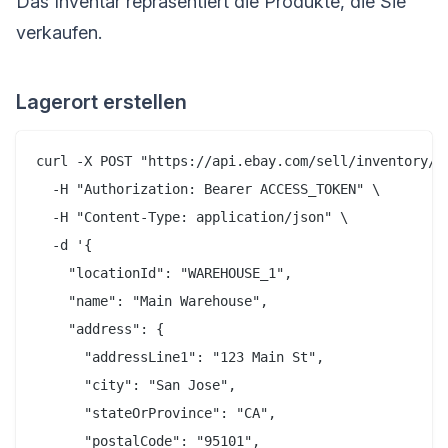
Das Inventar repräsentiert die Produkte, die Sie
verkaufen.
Lagerort erstellen
curl -X POST "https://api.ebay.com/sell/inventory/v1
  -H "Authorization: Bearer ACCESS_TOKEN" \

  -H "Content-Type: application/json" \

  -d '{

    "locationId": "WAREHOUSE_1",

    "name": "Main Warehouse",

    "address": {

      "addressLine1": "123 Main St",

      "city": "San Jose",

      "stateOrProvince": "CA",

      "postalCode": "95101",
