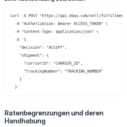
curl -X POST "https://api.ebay.com/sell/fulfillment/
  -H "Authorization: Bearer ACCESS_TOKEN" \

  -H "Content-Type: application/json" \

  -d '{

    "decision": "ACCEPT",

    "shipment": {

      "carrierId": "CARRIER_ID",

      "trackingNumber": "TRACKING_NUMBER"

    }

Ratenbegrenzungen und deren
Handhabung