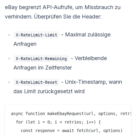
eBay begrenzt API-Aufrufe, um Missbrauch zu
verhindern. Überprüfen Sie die Header:
- Maximal zulässige
X-RateLimit-Limit
Anfragen
- Verbleibende
X-RateLimit-Remaining
Anfragen im Zeitfenster
- Unix-Timestamp, wann
X-RateLimit-Reset
das Limit zurückgesetzt wird
async function makeEbayRequest(url, options, retries
  for (let i = 0; i < retries; i++) {

    const response = await fetch(url, options)
