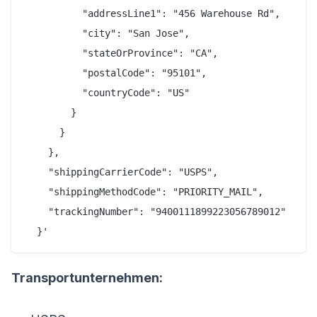
          "addressLine1": "456 Warehouse Rd",

          "city": "San Jose",

          "stateOrProvince": "CA",

          "postalCode": "95101",

          "countryCode": "US"

        }

      }

    },

    "shippingCarrierCode": "USPS",

    "shippingMethodCode": "PRIORITY_MAIL",

    "trackingNumber": "9400111899223056789012"

Transportunternehmen: