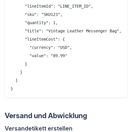
      "lineItemId": "LINE_ITEM_ID",

      "sku": "SKU123",

      "quantity": 1,

      "title": "Vintage Leather Messenger Bag",

      "lineItemCost": {

        "currency": "USD",

        "value": "89.99"

      }

    }

  ]

Versand und Abwicklung
Versandetikett erstellen