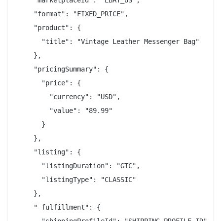
    "format": "FIXED_PRICE",

    "product": {

      "title": "Vintage Leather Messenger Bag"

    },

    "pricingSummary": {

      "price": {

        "currency": "USD",

        "value": "89.99"

      }

    },

    "listing": {

      "listingDuration": "GTC",

      "listingType": "CLASSIC"

    },

    " fulfillment": {

      "shippingProfileId": "SHIPPING_PROFILE_ID",
