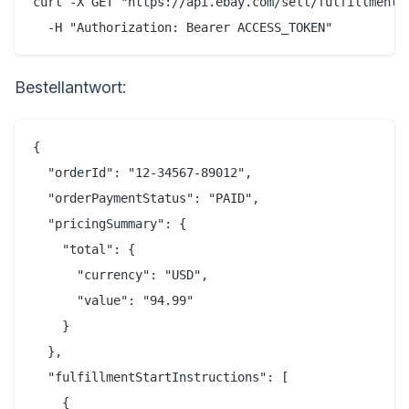
curl -X GET "https://api.ebay.com/sell/fulfillment/v
Bestellantwort:
{

  "orderId": "12-34567-89012",

  "orderPaymentStatus": "PAID",

  "pricingSummary": {

    "total": {

      "currency": "USD",

      "value": "94.99"

    }

  },

  "fulfillmentStartInstructions": [

    {
