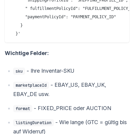
      " fulfillmentPolicyId": "FULFILLMENT_POLICY_ID
      "paymentPolicyId": "PAYMENT_POLICY_ID"

    }

Wichtige Felder:
- Ihre Inventar-SKU
sku
- EBAY_US, EBAY_UK,
marketplaceId
EBAY_DE usw.
- FIXED_PRICE oder AUCTION
format
- Wie lange (GTC = gültig bis
listingDuration
auf Widerruf)