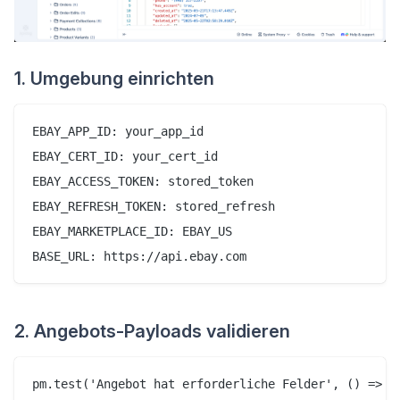
1. Umgebung einrichten
EBAY_APP_ID: your_app_id

EBAY_CERT_ID: your_cert_id

EBAY_ACCESS_TOKEN: stored_token

EBAY_REFRESH_TOKEN: stored_refresh

EBAY_MARKETPLACE_ID: EBAY_US

2. Angebots-Payloads validieren
pm.test('Angebot hat erforderliche Felder', () => {
