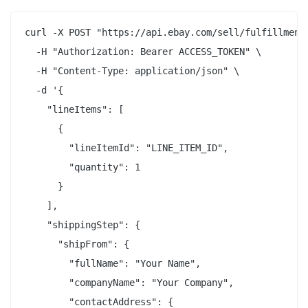
curl -X POST "https://api.ebay.com/sell/fulfillment/
  -H "Authorization: Bearer ACCESS_TOKEN" \

  -H "Content-Type: application/json" \

  -d '{

    "lineItems": [

      {

        "lineItemId": "LINE_ITEM_ID",

        "quantity": 1

      }

    ],

    "shippingStep": {

      "shipFrom": {

        "fullName": "Your Name",

        "companyName": "Your Company",

        "contactAddress": {
