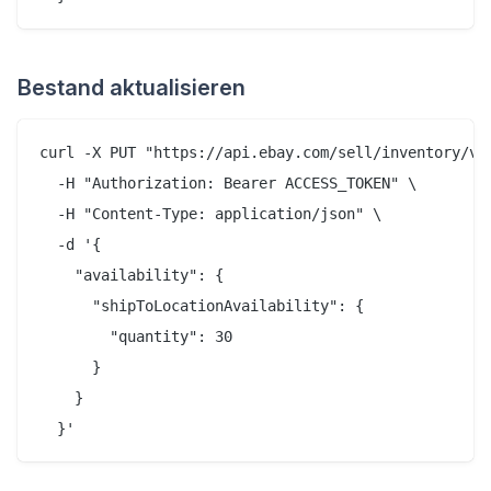
Bestand aktualisieren
curl -X PUT "https://api.ebay.com/sell/inventory/v1/
  -H "Authorization: Bearer ACCESS_TOKEN" \

  -H "Content-Type: application/json" \

  -d '{

    "availability": {

      "shipToLocationAvailability": {

        "quantity": 30

      }

    }
