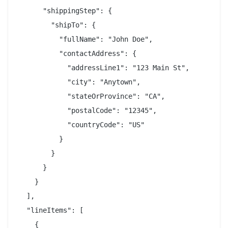
      "shippingStep": {

        "shipTo": {

          "fullName": "John Doe",

          "contactAddress": {

            "addressLine1": "123 Main St",

            "city": "Anytown",

            "stateOrProvince": "CA",

            "postalCode": "12345",

            "countryCode": "US"

          }

        }

      }

    }

  ],

  "lineItems": [

    {
