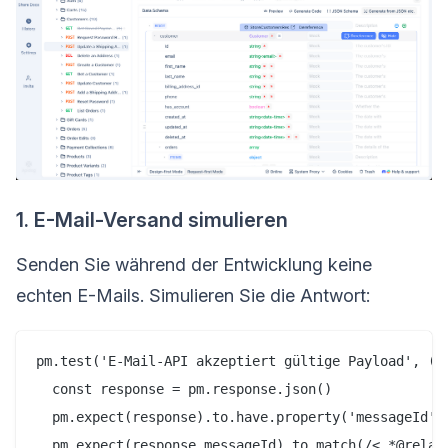
1. E-Mail-Versand simulieren
Senden Sie während der Entwicklung keine
echten E-Mails. Simulieren Sie die Antwort:
pm.test('E-Mail-API akzeptiert gültige Payload', () 
  const response = pm.response.json()

  pm.expect(response).to.have.property('messageId')

  pm.expect(response.messageId).to.match(/<.*@relay\