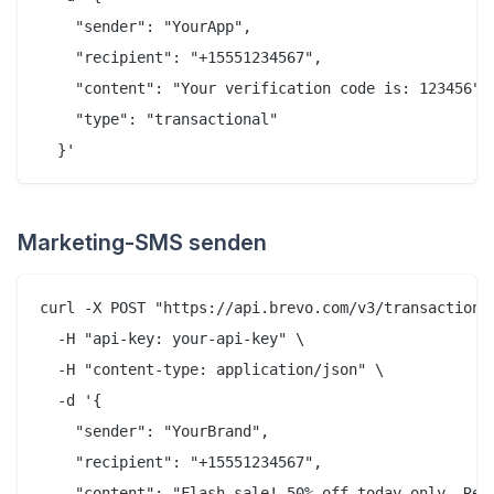
    "sender": "YourApp",

    "recipient": "+15551234567",

    "content": "Your verification code is: 123456",

    "type": "transactional"

Marketing-SMS senden
curl -X POST "https://api.brevo.com/v3/transactional
  -H "api-key: your-api-key" \

  -H "content-type: application/json" \

  -d '{

    "sender": "YourBrand",

    "recipient": "+15551234567",

    "content": "Flash sale! 50% off today only. Repl