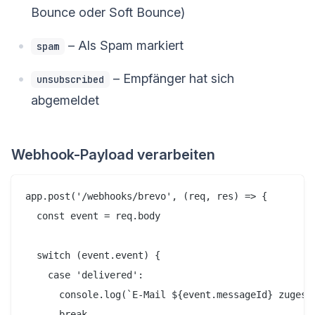
Bounce oder Soft Bounce)
– Als Spam markiert
spam
– Empfänger hat sich
unsubscribed
abgemeldet
Webhook-Payload verarbeiten
app.post('/webhooks/brevo', (req, res) => {

  const event = req.body

  switch (event.event) {

    case 'delivered':

      console.log(`E-Mail ${event.messageId} zugeste
      break
