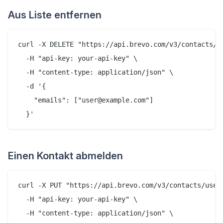
Aus Liste entfernen
curl -X DELETE "https://api.brevo.com/v3/contacts/li
  -H "api-key: your-api-key" \

  -H "content-type: application/json" \

  -d '{

    "emails": ["user@example.com"]

Einen Kontakt abmelden
curl -X PUT "https://api.brevo.com/v3/contacts/user@
  -H "api-key: your-api-key" \

  -H "content-type: application/json" \
