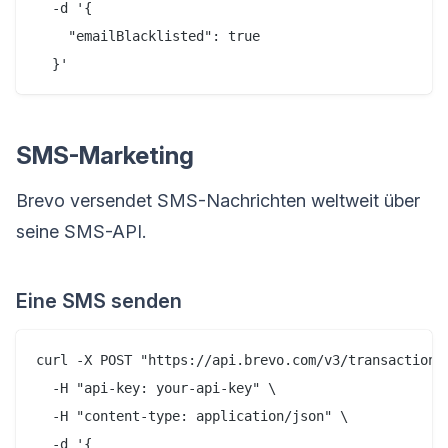
  -d '{

    "emailBlacklisted": true

SMS-Marketing
Brevo versendet SMS-Nachrichten weltweit über
seine SMS-API.
Eine SMS senden
curl -X POST "https://api.brevo.com/v3/transactional
  -H "api-key: your-api-key" \

  -H "content-type: application/json" \

  -d '{
