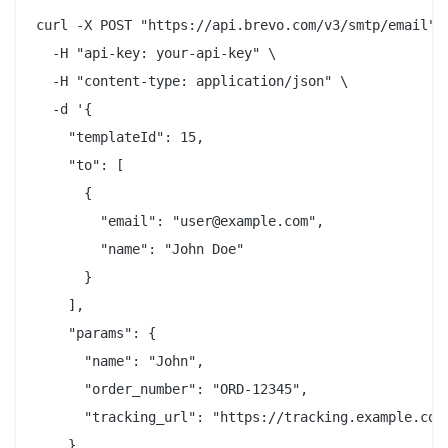
curl -X POST "https://api.brevo.com/v3/smtp/email" \
  -H "api-key: your-api-key" \

  -H "content-type: application/json" \

  -d '{

    "templateId": 15,

    "to": [

      {

        "email": "user@example.com",

        "name": "John Doe"

      }

    ],

    "params": {

      "name": "John",

      "order_number": "ORD-12345",

      "tracking_url": "https://tracking.example.com/
    }
