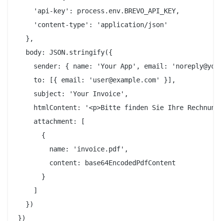
    'api-key': process.env.BREVO_API_KEY,

    'content-type': 'application/json'

  },

  body: JSON.stringify({

    sender: { name: 'Your App', email: 'noreply@your
    to: [{ email: 'user@example.com' }],

    subject: 'Your Invoice',

    htmlContent: '<p>Bitte finden Sie Ihre Rechnung 
    attachment: [

      {

        name: 'invoice.pdf',

        content: base64EncodedPdfContent

      }

    ]

  })
