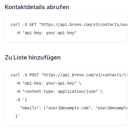
Kontaktdetails abrufen
curl -X GET "https://api.brevo.com/v3/contacts/user@
Zu Liste hinzufügen
curl -X POST "https://api.brevo.com/v3/contacts/list
  -H "api-key: your-api-key" \

  -H "content-type: application/json" \

  -d '{

    "emails": ["user1@example.com", "user2@example.c