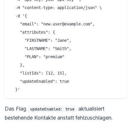
  -H "content-type: application/json" \

  -d '{

    "email": "new.user@example.com",

    "attributes": {

      "FIRSTNAME": "Jane",

      "LASTNAME": "Smith",

      "PLAN": "premium"

    },

    "listIds": [12, 15],

    "updateEnabled": true

Das Flag
aktualisiert
updateEnabled: true
bestehende Kontakte anstatt fehlzuschlagen.