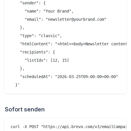
    "sender": {

      "name": "Your Brand",

      "email": "newsletter@yourbrand.com"

    },

    "type": "classic",

    "htmlContent": "<html><body>Newsletter content h
    "recipients": {

      "listIds": [12, 15]

    },

    "scheduledAt": "2026-03-25T09:00:00+00:00"

Sofort senden
curl -X POST "https://api.brevo.com/v3/emailCampaign