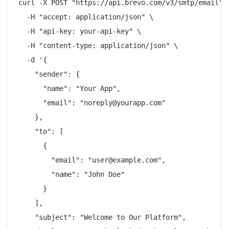
curl -X POST "https://api.brevo.com/v3/smtp/email" \
  -H "accept: application/json" \

  -H "api-key: your-api-key" \

  -H "content-type: application/json" \

  -d '{

    "sender": {

      "name": "Your App",

      "email": "noreply@yourapp.com"

    },

    "to": [

      {

        "email": "user@example.com",

        "name": "John Doe"

      }

    ],

    "subject": "Welcome to Our Platform",
