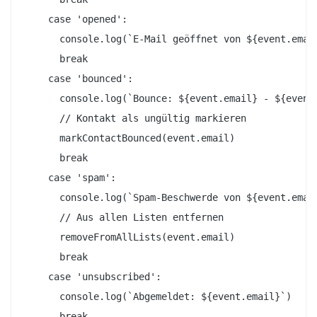
    case 'opened':

      console.log(`E-Mail geöffnet von ${event.email
      break

    case 'bounced':

      console.log(`Bounce: ${event.email} - ${event.
      // Kontakt als ungültig markieren

      markContactBounced(event.email)

      break

    case 'spam':

      console.log(`Spam-Beschwerde von ${event.email
      // Aus allen Listen entfernen

      removeFromAllLists(event.email)

      break

    case 'unsubscribed':

      console.log(`Abgemeldet: ${event.email}`)

      break
