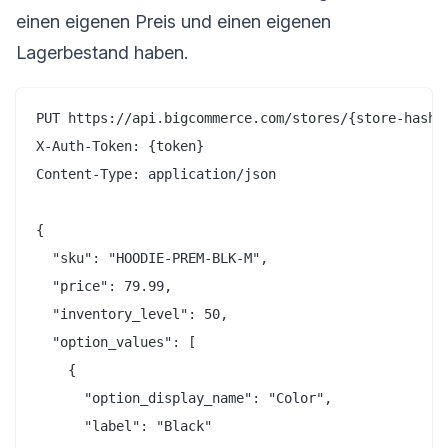
einen eigenen Preis und einen eigenen
Lagerbestand haben.
PUT https://api.bigcommerce.com/stores/{store-hash}
X-Auth-Token: {token}

Content-Type: application/json

{

  "sku": "HOODIE-PREM-BLK-M",

  "price": 79.99,

  "inventory_level": 50,

  "option_values": [

    {

      "option_display_name": "Color",

      "label": "Black"
