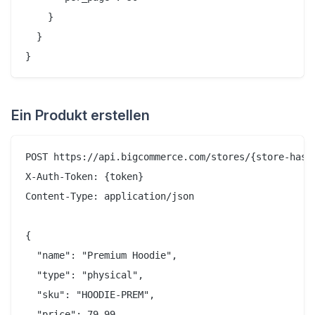
    }

  }

Ein Produkt erstellen
POST https://api.bigcommerce.com/stores/{store-hash}
X-Auth-Token: {token}

Content-Type: application/json

{

  "name": "Premium Hoodie",

  "type": "physical",

  "sku": "HOODIE-PREM",

  "price": 79.99,
