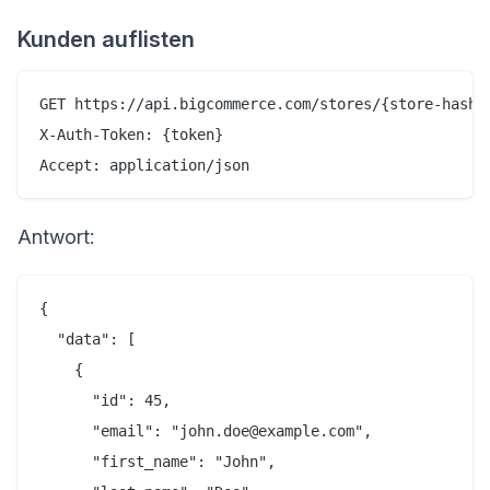
Kunden auflisten
GET https://api.bigcommerce.com/stores/{store-hash}/
X-Auth-Token: {token}

Antwort:
{

  "data": [

    {

      "id": 45,

      "email": "john.doe@example.com",

      "first_name": "John",
