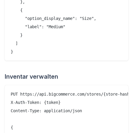
    },

    {

      "option_display_name": "Size",

      "label": "Medium"

    }

  ]

Inventar verwalten
PUT https://api.bigcommerce.com/stores/{store-hash}/
X-Auth-Token: {token}

Content-Type: application/json

{
