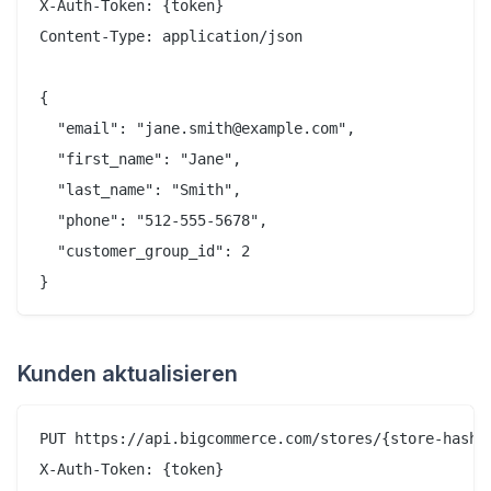
X-Auth-Token: {token}

Content-Type: application/json

{

  "email": "jane.smith@example.com",

  "first_name": "Jane",

  "last_name": "Smith",

  "phone": "512-555-5678",

  "customer_group_id": 2

Kunden aktualisieren
PUT https://api.bigcommerce.com/stores/{store-hash}/
X-Auth-Token: {token}
