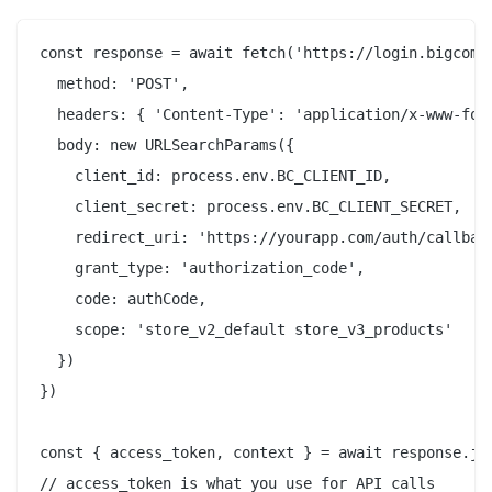
const response = await fetch('https://login.bigcomme
  method: 'POST',

  headers: { 'Content-Type': 'application/x-www-form
  body: new URLSearchParams({

    client_id: process.env.BC_CLIENT_ID,

    client_secret: process.env.BC_CLIENT_SECRET,

    redirect_uri: 'https://yourapp.com/auth/callback
    grant_type: 'authorization_code',

    code: authCode,

    scope: 'store_v2_default store_v3_products'

  })

})

const { access_token, context } = await response.jso
// access_token is what you use for API calls
