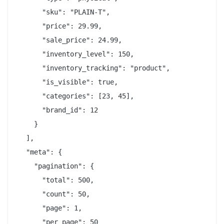
      "sku": "PLAIN-T",

      "price": 29.99,

      "sale_price": 24.99,

      "inventory_level": 150,

      "inventory_tracking": "product",

      "is_visible": true,

      "categories": [23, 45],

      "brand_id": 12

    }

  ],

  "meta": {

    "pagination": {

      "total": 500,

      "count": 50,

      "page": 1,

      "per_page": 50
