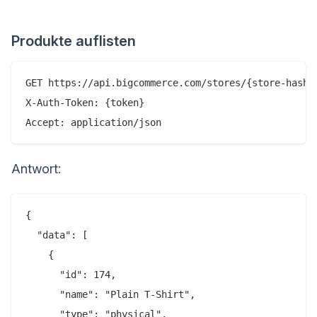
Produkte auflisten
GET https://api.bigcommerce.com/stores/{store-hash}/
X-Auth-Token: {token}

Antwort:
{

  "data": [

    {

      "id": 174,

      "name": "Plain T-Shirt",

      "type": "physical",
