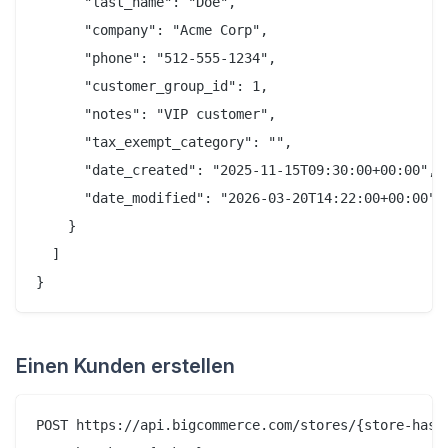
      "last_name": "Doe",

      "company": "Acme Corp",

      "phone": "512-555-1234",

      "customer_group_id": 1,

      "notes": "VIP customer",

      "tax_exempt_category": "",

      "date_created": "2025-11-15T09:30:00+00:00",

      "date_modified": "2026-03-20T14:22:00+00:00"

    }

  ]

Einen Kunden erstellen
POST https://api.bigcommerce.com/stores/{store-hash}