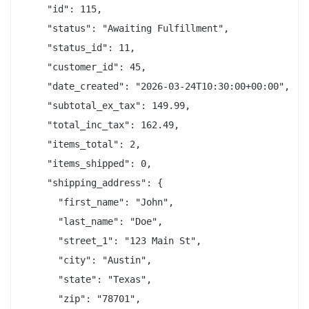
    "id": 115,

    "status": "Awaiting Fulfillment",

    "status_id": 11,

    "customer_id": 45,

    "date_created": "2026-03-24T10:30:00+00:00",

    "subtotal_ex_tax": 149.99,

    "total_inc_tax": 162.49,

    "items_total": 2,

    "items_shipped": 0,

    "shipping_address": {

      "first_name": "John",

      "last_name": "Doe",

      "street_1": "123 Main St",

      "city": "Austin",

      "state": "Texas",

      "zip": "78701",
