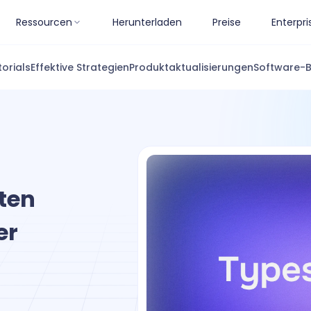
Ressourcen
Herunterladen
Preise
Enterpri
torials
Effektive Strategien
Produktaktualisierungen
Software-
sten
er