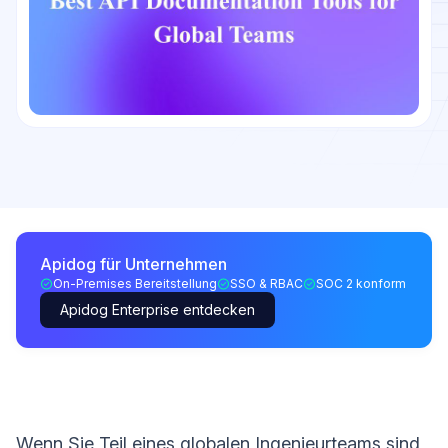
Apidog für Unternehmen
On-Premises Bereitstellung
SSO & RBAC
SOC 2 konform
Apidog Enterprise entdecken
Wenn Sie Teil eines globalen Ingenieurteams sind,