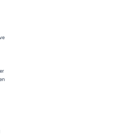
ive
er
den
d