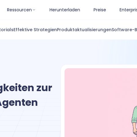
Ressourcen
Herunterladen
Preise
Enterpri
torials
Effektive Strategien
Produktaktualisierungen
Software-
keiten zur
Agenten