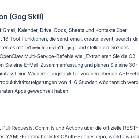
n (Gog Skill)
 Gmail, Kalender, Drive, Docs, Sheets und Kontakte über
t 18 Tool-Funktionen, die send_email, create_event, search_dr
eren es mit
und stellen ein einziges
clawhub install gog
t OpenClaw Multi-Service-Befehle wie „Extrahieren Sie die Q3-
en Sie eine E-Mail-Zusammenfassung und planen Sie eine 30-
umfasst eine Wiederholungslogik für vorübergehende API-Fehl
Produktivitätssteigerungen von 4–6 Stunden wöchentlich wer
paraten Apps gewechselt haben.
, Pull Requests, Commits und Actions über die offizielle REST-
as YAML-Frontmatter listet OAuth-Scopes repo, workflow un