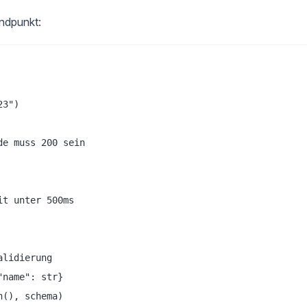
ndpunkt:
3")

e muss 200 sein

t unter 500ms

lidierung

name": str}

(), schema)
