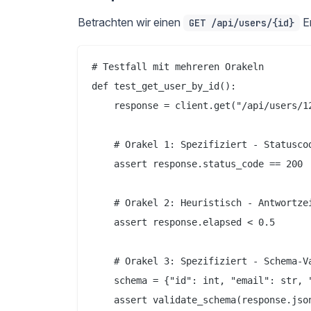
Betrachten wir einen
E
GET /api/users/{id}
# Testfall mit mehreren Orakeln

def test_get_user_by_id():

    response = client.get("/api/users/12
    # Orakel 1: Spezifiziert - Statuscod
    assert response.status_code == 200

    # Orakel 2: Heuristisch - Antwortzei
    assert response.elapsed < 0.5

    # Orakel 3: Spezifiziert - Schema-Va
    schema = {"id": int, "email": str, "
    assert validate_schema(response.json