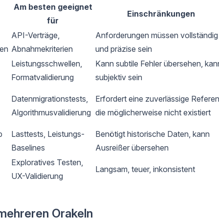
Am besten geeignet
Einschränkungen
für
API-Verträge,
Anforderungen müssen vollständig
gen
Abnahmekriterien
und präzise sein
Leistungsschwellen,
Kann subtile Fehler übersehen, kan
Formatvalidierung
subjektiv sein
Datenmigrationstests,
Erfordert eine zuverlässige Referen
Algorithmusvalidierung
die möglicherweise nicht existiert
b
Lasttests, Leistungs-
Benötigt historische Daten, kann
Baselines
Ausreißer übersehen
Exploratives Testen,
Langsam, teuer, inkonsistent
UX-Validierung
 mehreren Orakeln