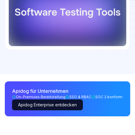
Apidog für Unternehmen
On-Premises Bereitstellung
SSO & RBAC
SOC 2 konform
Apidog Enterprise entdecken