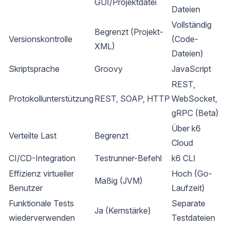
GUI/Projektdatei
Dateien
Vollständig
Begrenzt (Projekt-
Versionskontrolle
(Code-
XML)
Dateien)
Skriptsprache
Groovy
JavaScript
REST,
Protokollunterstützung
REST, SOAP, HTTP
WebSocket,
gRPC (Beta)
Über k6
Verteilte Last
Begrenzt
Cloud
CI/CD-Integration
Testrunner-Befehl
k6 CLI
Effizienz virtueller
Hoch (Go-
Mäßig (JVM)
Benutzer
Laufzeit)
Funktionale Tests
Separate
Ja (Kernstärke)
wiederverwenden
Testdateien