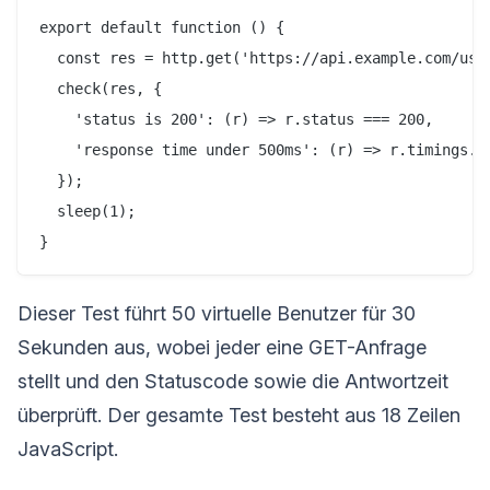
export default function () {

  const res = http.get('https://api.example.com/user
  check(res, {

    'status is 200': (r) => r.status === 200,

    'response time under 500ms': (r) => r.timings.du
  });

  sleep(1);

Dieser Test führt 50 virtuelle Benutzer für 30
Sekunden aus, wobei jeder eine GET-Anfrage
stellt und den Statuscode sowie die Antwortzeit
überprüft. Der gesamte Test besteht aus 18 Zeilen
JavaScript.