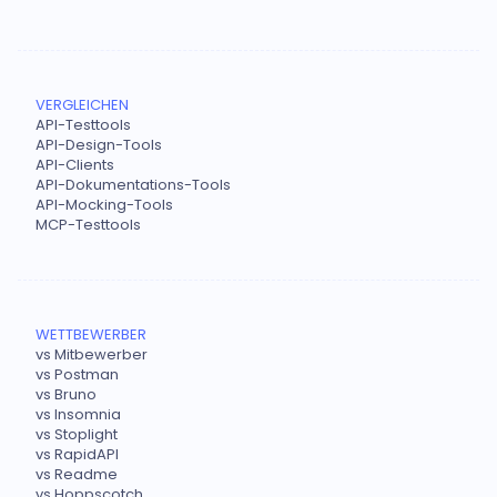
VERGLEICHEN
API-Testtools
API-Design-Tools
API-Clients
API-Dokumentations-Tools
API-Mocking-Tools
MCP-Testtools
WETTBEWERBER
vs Mitbewerber
vs Postman
vs Bruno
vs Insomnia
vs Stoplight
vs RapidAPI
vs Readme
vs Hoppscotch