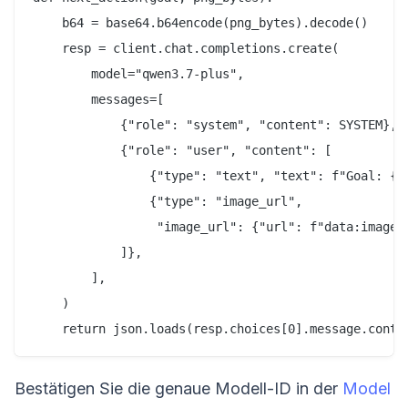
    b64 = base64.b64encode(png_bytes).decode()

    resp = client.chat.completions.create(

        model="qwen3.7-plus",

        messages=[

            {"role": "system", "content": SYSTEM},

            {"role": "user", "content": [

                {"type": "text", "text": f"Goal: {go
                {"type": "image_url",

                 "image_url": {"url": f"data:image/p
            ]},

        ],

    )

Bestätigen Sie die genaue Modell-ID in der
Model