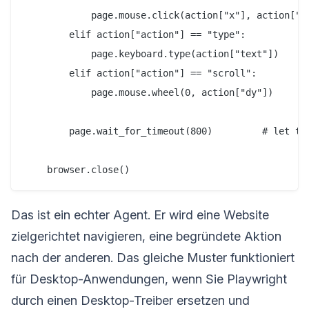
            page.mouse.click(action["x"], action["y"
        elif action["action"] == "type":

            page.keyboard.type(action["text"])

        elif action["action"] == "scroll":

            page.mouse.wheel(0, action["dy"])

        page.wait_for_timeout(800)         # let the
Das ist ein echter Agent. Er wird eine Website
zielgerichtet navigieren, eine begründete Aktion
nach der anderen. Das gleiche Muster funktioniert
für Desktop-Anwendungen, wenn Sie Playwright
durch einen Desktop-Treiber ersetzen und