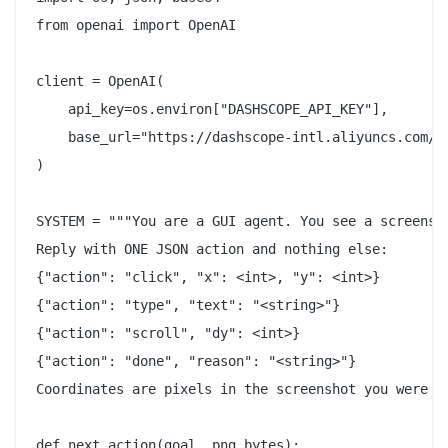
from openai import OpenAI

client = OpenAI(

    api_key=os.environ["DASHSCOPE_API_KEY"],

    base_url="https://dashscope-intl.aliyuncs.com/co
)

SYSTEM = """You are a GUI agent. You see a screensho
Reply with ONE JSON action and nothing else:

{"action": "click", "x": <int>, "y": <int>}

{"action": "type", "text": "<string>"}

{"action": "scroll", "dy": <int>}

{"action": "done", "reason": "<string>"}

Coordinates are pixels in the screenshot you were gi
def next_action(goal, png_bytes):
