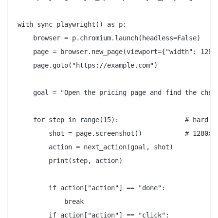
with sync_playwright() as p:

    browser = p.chromium.launch(headless=False)

    page = browser.new_page(viewport={"width": 1280,
    page.goto("https://example.com")

    goal = "Open the pricing page and find the cheap
    for step in range(15):                 # hard ca
        shot = page.screenshot()           # 1280x80
        action = next_action(goal, shot)

        print(step, action)

        if action["action"] == "done":

            break

        if action["action"] == "click":
