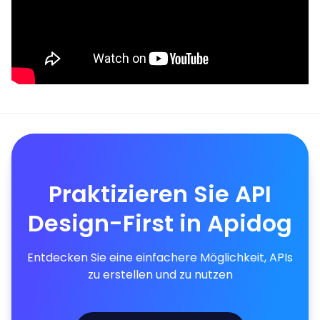
Praktizieren Sie API
Design-First in Apidog
Entdecken Sie eine einfachere Möglichkeit, APIs
zu erstellen und zu nutzen