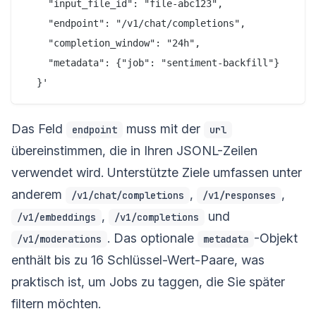
    "input_file_id": "file-abc123",

    "endpoint": "/v1/chat/completions",

    "completion_window": "24h",

    "metadata": {"job": "sentiment-backfill"}

Das Feld
muss mit der
endpoint
url
übereinstimmen, die in Ihren JSONL-Zeilen
verwendet wird. Unterstützte Ziele umfassen unter
anderem
,
,
/v1/chat/completions
/v1/responses
,
und
/v1/embeddings
/v1/completions
. Das optionale
-Objekt
/v1/moderations
metadata
enthält bis zu 16 Schlüssel-Wert-Paare, was
praktisch ist, um Jobs zu taggen, die Sie später
filtern möchten.