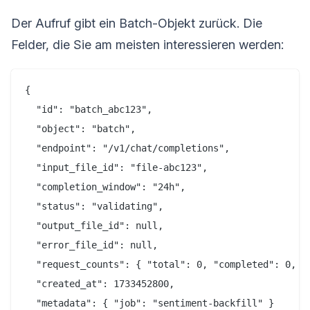
Der Aufruf gibt ein Batch-Objekt zurück. Die
Felder, die Sie am meisten interessieren werden:
{

  "id": "batch_abc123",

  "object": "batch",

  "endpoint": "/v1/chat/completions",

  "input_file_id": "file-abc123",

  "completion_window": "24h",

  "status": "validating",

  "output_file_id": null,

  "error_file_id": null,

  "request_counts": { "total": 0, "completed": 0, "f
  "created_at": 1733452800,

  "metadata": { "job": "sentiment-backfill" }
