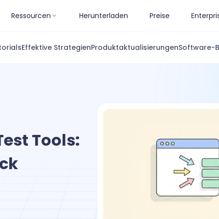
Ressourcen
Herunterladen
Preise
Enterpri
torials
Effektive Strategien
Produktaktualisierungen
Software-
est Tools:
ick