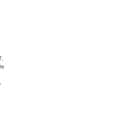
T,
te
n