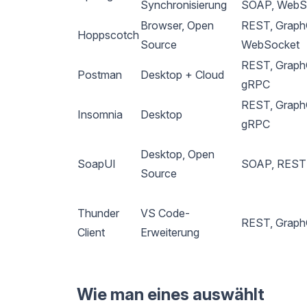
Synchronisierung
SOAP, WebS
Browser, Open
REST, Graph
Hoppscotch
Source
WebSocket
REST, Graph
Postman
Desktop + Cloud
gRPC
REST, Graph
Insomnia
Desktop
gRPC
Desktop, Open
SoapUI
SOAP, REST
Source
Thunder
VS Code-
REST, Grap
Client
Erweiterung
Wie man eines auswählt