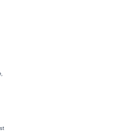
e,
st