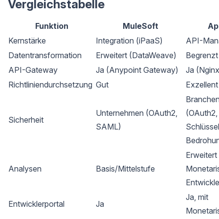
Vergleichstabelle
Funktion
MuleSoft
Ap
Kernstärke
Integration (iPaaS)
API-Man
Datentransformation
Erweitert (DataWeave)
Begrenzt
API-Gateway
Ja (Anypoint Gateway)
Ja (Nginx
Richtliniendurchsetzung
Gut
Exzellent
Branchen
Unternehmen (OAuth2,
(OAuth2,
Sicherheit
SAML)
Schlüssel
Bedrohun
Erweitert
Analysen
Basis/Mittelstufe
Monetaris
Entwickl
Ja, mit
Entwicklerportal
Ja
Monetari