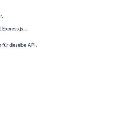
r.
it Express.js…
 für dieselbe API.