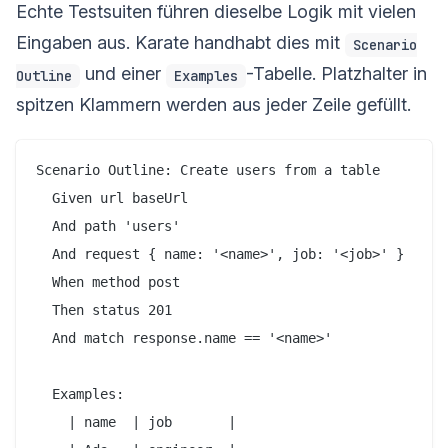
Echte Testsuiten führen dieselbe Logik mit vielen
Eingaben aus. Karate handhabt dies mit
Scenario
und einer
-Tabelle. Platzhalter in
Outline
Examples
spitzen Klammern werden aus jeder Zeile gefüllt.
Scenario Outline: Create users from a table

  Given url baseUrl

  And path 'users'

  And request { name: '<name>', job: '<job>' }

  When method post

  Then status 201

  And match response.name == '<name>'

  Examples:

    | name  | job       |
