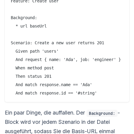
Feature: Create user

Background:

  * url baseUrl

Scenario: Create a new user returns 201

  Given path 'users'

  And request { name: 'Ada', job: 'engineer' }

  When method post

  Then status 201

  And match response.name == 'Ada'

Ein paar Dinge, die auffallen. Der
-
Background:
Block wird vor jedem Szenario in der Datei
ausgeführt, sodass Sie die Basis-URL einmal