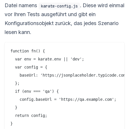
Datei namens
. Diese wird einmal
karate-config.js
vor Ihren Tests ausgeführt und gibt ein
Konfigurationsobjekt zurück, das jedes Szenario
lesen kann.
function fn() {

  var env = karate.env || 'dev';

  var config = {

    baseUrl: 'https://jsonplaceholder.typicode.com'

  };

  if (env === 'qa') {

    config.baseUrl = 'https://qa.example.com';

  }

  return config;
