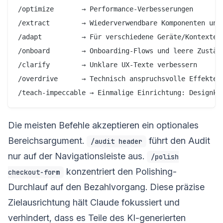
/optimize       → Performance-Verbesserungen

/extract        → Wiederverwendbare Komponenten und 
/adapt          → Für verschiedene Geräte/Kontexte a
/onboard        → Onboarding-Flows und leere Zuständ
/clarify        → Unklare UX-Texte verbessern

/overdrive      → Technisch anspruchsvolle Effekte (
Die meisten Befehle akzeptieren ein optionales
Bereichsargument.
führt den Audit
/audit header
nur auf der Navigationsleiste aus.
/polish
konzentriert den Polishing-
checkout-form
Durchlauf auf den Bezahlvorgang. Diese präzise
Zielausrichtung hält Claude fokussiert und
verhindert, dass es Teile des KI-generierten