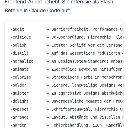
Frontend-Arbeit behebt. Sie rufen sie als Slash-
Befehle in Claude Code auf:
/audit          → Barrierefreiheit, Performance und 
/critique       → UX-Überprüfung: Hierarchie, Klarhe
/polish         → Letzter Schliff vor dem Versand (A
/distill        → Auf das Wesentliche reduzieren – 
/normalize      → An Designsystem-Standards anpassen
/animate        → Zweckmäßige Bewegung hinzufügen (k
/colorize       → Strategische Farbe in monochromati
/bolder         → Sichere, langweilige Designs verst
/quieter        → Zu aggressive Designs abschwächen

/delight        → Unvergessliche Momente der Freude 
/typeset        → Schriftartauswahl, Hierarchie und 
/arrange        → Layout, Abstände und visuellen Rhy
/harden         → Fehlerbehandlung, i18n, Randfälle
