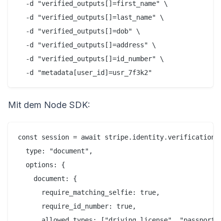
  -d "verified_outputs[]=first_name" \

  -d "verified_outputs[]=last_name" \

  -d "verified_outputs[]=dob" \

  -d "verified_outputs[]=address" \

  -d "verified_outputs[]=id_number" \

Mit dem Node SDK:
const session = await stripe.identity.verificationSe
  type: "document",

  options: {

    document: {

      require_matching_selfie: true,

      require_id_number: true,

      allowed_types: ["driving_license", "passport",