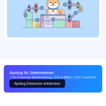
Apidog für Unternehmen
On-Premises Bereitstellung
SSO & RBAC
SOC 2 konform
Apidog Enterprise entdecken