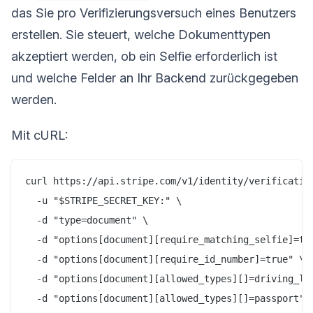
das Sie pro Verifizierungsversuch eines Benutzers
erstellen. Sie steuert, welche Dokumenttypen
akzeptiert werden, ob ein Selfie erforderlich ist
und welche Felder an Ihr Backend zurückgegeben
werden.
Mit cURL:
curl https://api.stripe.com/v1/identity/verification
  -u "$STRIPE_SECRET_KEY:" \

  -d "type=document" \

  -d "options[document][require_matching_selfie]=tru
  -d "options[document][require_id_number]=true" \

  -d "options[document][allowed_types][]=driving_lic
  -d "options[document][allowed_types][]=passport" \