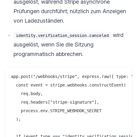
ausgelöst, während Stripe asynchrone
Prüfungen durchführt; nützlich zum Anzeigen
von Ladezuständen.
wird
identity.verification_session.canceled
ausgelöst, wenn Sie die Sitzung
programmatisch abbrechen.
app.post("/webhooks/stripe", express.raw({ type: "ap
  const event = stripe.webhooks.constructEvent(

    req.body,

    req.headers["stripe-signature"],

    process.env.STRIPE_WEBHOOK_SECRET

  );

  if (event.type === "identity.verification_session.