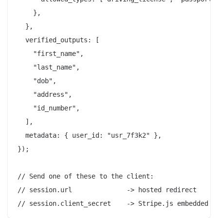
    },

  },

  verified_outputs: [

    "first_name",

    "last_name",

    "dob",

    "address",

    "id_number",

  ],

  metadata: { user_id: "usr_7f3k2" },

});

// Send one of these to the client:

// session.url              -> hosted redirect
