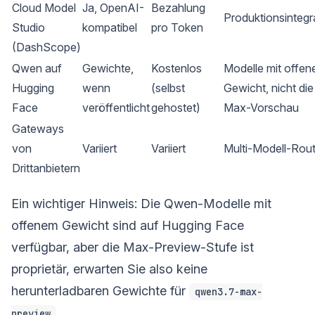
Cloud Model
Ja, OpenAI-
Bezahlung
Produktionsintegr
Studio
kompatibel
pro Token
(DashScope)
Qwen auf
Gewichte,
Kostenlos
Modelle mit offe
Hugging
wenn
(selbst
Gewicht, nicht die
Face
veröffentlicht
gehostet)
Max-Vorschau
Gateways
von
Variiert
Variiert
Multi-Modell-Rout
Drittanbietern
Ein wichtiger Hinweis: Die Qwen-Modelle mit
offenem Gewicht sind auf Hugging Face
verfügbar, aber die Max-Preview-Stufe ist
proprietär, erwarten Sie also keine
herunterladbaren Gewichte für
qwen3.7-max-
.
preview