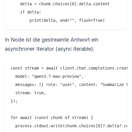
    delta = chunk.choices[0].delta.content

    if delta:

In Node ist die gestreamte Antwort ein
asynchroner Iterator (async iterable):
const stream = await client.chat.completions.create(
  model: "qwen3.7-max-preview",

  messages: [{ role: "user", content: "Summarize the
  stream: true,

});

for await (const chunk of stream) {

  process.stdout.write(chunk.choices[0]?.delta?.cont