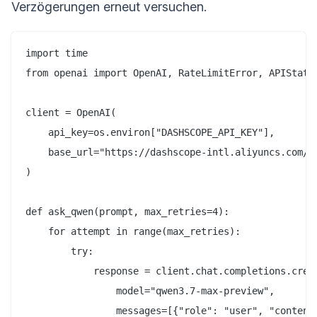
Verzögerungen erneut versuchen.
import time

from openai import OpenAI, RateLimitError, APIStatus
client = OpenAI(

    api_key=os.environ["DASHSCOPE_API_KEY"],

    base_url="https://dashscope-intl.aliyuncs.com/co
)

def ask_qwen(prompt, max_retries=4):

    for attempt in range(max_retries):

        try:

            response = client.chat.completions.creat
                model="qwen3.7-max-preview",

                messages=[{"role": "user", "content"