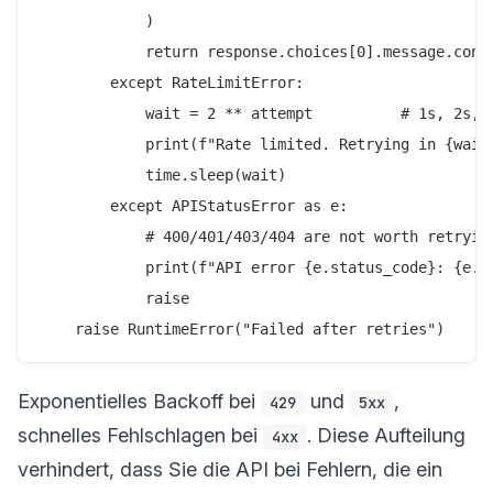
            )

            return response.choices[0].message.conte
        except RateLimitError:

            wait = 2 ** attempt          # 1s, 2s, 4
            print(f"Rate limited. Retrying in {wait}
            time.sleep(wait)

        except APIStatusError as e:

            # 400/401/403/404 are not worth retrying
            print(f"API error {e.status_code}: {e.me
            raise

Exponentielles Backoff bei
und
,
429
5xx
schnelles Fehlschlagen bei
. Diese Aufteilung
4xx
verhindert, dass Sie die API bei Fehlern, die ein