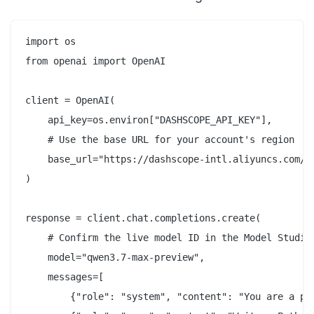
import os

from openai import OpenAI

client = OpenAI(

    api_key=os.environ["DASHSCOPE_API_KEY"],

    # Use the base URL for your account's region

    base_url="https://dashscope-intl.aliyuncs.com/co
)

response = client.chat.completions.create(

    # Confirm the live model ID in the Model Studio 
    model="qwen3.7-max-preview",

    messages=[

        {"role": "system", "content": "You are a pre