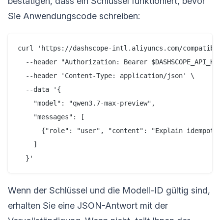
bestätigen, dass ein Schlüssel funktioniert, bevor
Sie Anwendungscode schreiben:
curl 'https://dashscope-intl.aliyuncs.com/compatible
  --header "Authorization: Bearer $DASHSCOPE_API_KEY
  --header 'Content-Type: application/json' \

  --data '{

    "model": "qwen3.7-max-preview",

    "messages": [

      {"role": "user", "content": "Explain idempoten
    ]

Wenn der Schlüssel und die Modell-ID gültig sind,
erhalten Sie eine JSON-Antwort mit der